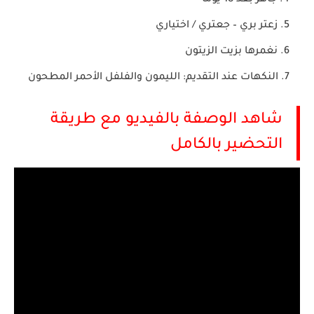
جاهز بعد 18 يومًا
زعتر بري – جعتري / اختياري
نغمرها بزيت الزيتون
النكهات عند التقديم: الليمون والفلفل الأحمر المطحون
شاهد الوصفة بالفيديو مع طريقة
التحضير بالكامل