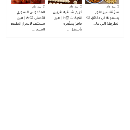
منذ عام
منذ عام
منذ عام
سرّ تقشير اللوز
كريم شانتيه لتزيين
المكدوس السوري
بسهولة في دقائق 😍
الكيكات 🎂✨ | مين
الأصلي 😍🔥 | مين
الطريقة اللي ما...
جاهز يحضّره
مستعد لأسرار الطعم
بأسهل...
المميز...