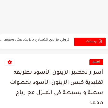
كعك الشاي المقرمش بالسمسم، سهل جدًا وشهي بقرمشة لا تُقاوم...
أنجح وصفة للكعك التركي المورق، قطني وهش بمكونات اقتصادية لأطيب...
كروكي جزائري اقتصادي بالزيت، هش وخفيف ومقرمش لأطيب جلسات الشاي...
كعك اليانسون المقرمش، أطيب وألذ من الجاهز بطريقة سهلة وناجحة...
وصفات
الجديدة
كعك الحليب المقرمش بدون زبدة ولا سمنة، كعك اقتصادي بنكهة...
كعك السمسم العراقي المقرمش، وصفة تستحق التجربة بطعم شهي وقرمشة...
تعليم
عرايس اللحم المفروم في دقائق، وجبة الغداء المثالية السهلة والسريعة...
أسرار تحضير الزيتون الأسود بطريقة
فخارة اللحم مع الخضار، طاجن شهي بنكهة لا تُقاوم وطعم...
تقليدية كبس الزيتون الأسود بخطوات
صينية البطاطس مع اللحم المفروم في الفرن، وجبة غداء شهية...
سهلة و بسيطة في المنزل مع رباح
صينية كباب مشوي بالفرن، كفتة لحم شهية وسهلة لأطيب وجبة...
محمد