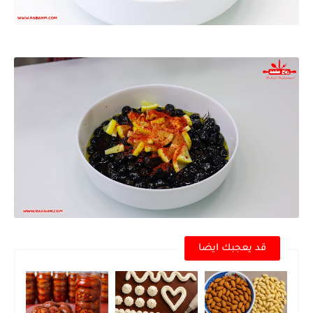
قد يعجبك ايضا