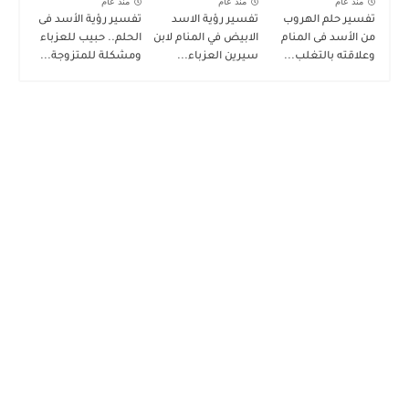
منذ عام
منذ عام
منذ عام
تفسير حلم الهروب
تفسير رؤية الاسد
تفسير رؤية الأسد فى
من الأسد فى المنام
الابيض في المنام لابن
الحلم.. حبيب للعزباء
وعلاقته بالتغلب...
سيرين العزباء...
ومشكلة للمتزوجة...