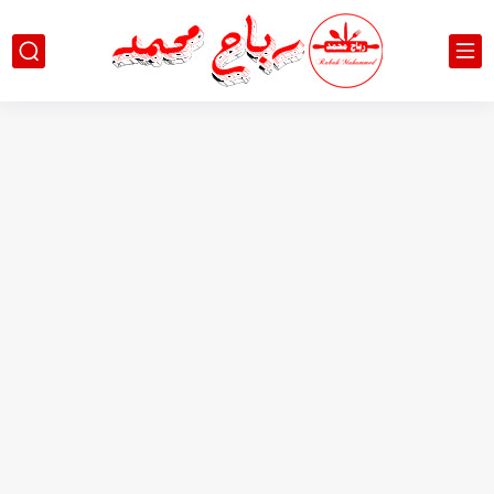
🔥 كباب اللحم بأبسط وأطيب طريقة: حضريه في 10...
🍆 باذنجان محشي باللحم المفروم: طعم لذيذ بأقل كمية...