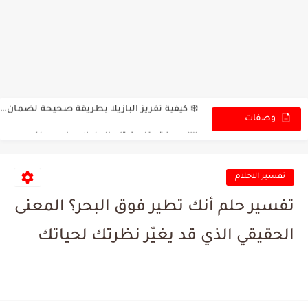
🍢 كباب مشوي مع الباذنجان وقطع اللحم (شقف) على الفحم:...
البقسماط الأصلي بدون بيض ولا زبدة! كعك الشاي الاقتصادي...
مين متلي بيعشق الفطائر الطرية بالمقلاية؟ 🫓😋
❄️ كيفية تفريز البازيلا بطريقة صحيحة لضمان طعمها الطازج! 🌿
👑 وصفة بقلاوة تاج الملوك: طعم ملكي يجمع بين الحلاوة...
وصفات
الجديدة
🍰 حلى بارد لذيذ بالبسكويت والكريمة وصوص الشوكولا: أفضل حلى...
🍰 حلى بارد سهل وسريع بالبسكويت والكريمة: طعم لا يُقاوم!...
تفسير الاحلام
🍛 برياني اللحم: وصفة مليئة بالنكهات الهندية الرائعة! 🥄
تفسير حلم أنك تطير فوق البحر؟ المعنى
الحقيقي الذي قد يغيّر نظرتك لحياتك