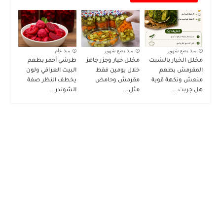
منذ بضع شهور
منذ بضع شهور
منذ عام
مخلل الخيار بالشبت
مخلل خيار وجزر جاهز
طرشي أحمر بطعم
المقرمش بطعم
خلال يومين فقط
البيت العراقي ولون
منعش ونكهة قوية
مقرمش وحامض
يخطف النظر صفة
هل جربت...
مثل...
الشوندر...