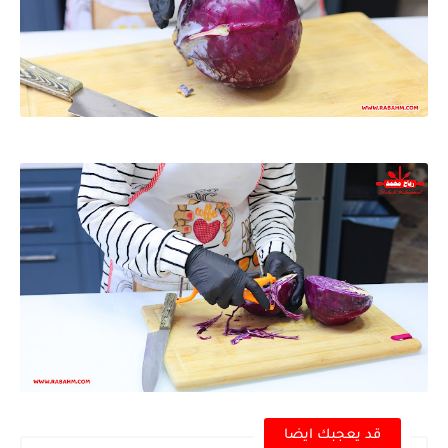
قد يعجبك ايضا