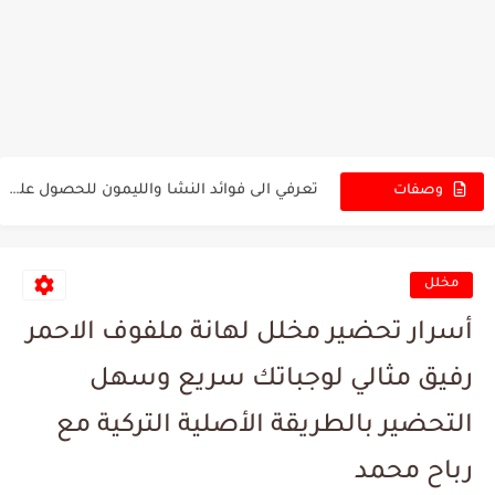
تعرفوا الى الطعام والشراب الذي يؤثر على الام والجنين...
الشمندر او البنجر فوائد عديدة للجسم والصحة تعرفوا اليها
تعرفوا الى اشهر الفواكه الصيفية , الخوخ الوبري او...
تعرفي الى فوائد النشا والليمون للحصول على بشرة جميلة
وصفات
الجديدة
التوت البري او التوت الاسود العديد من الفوائد على...
تعرفوا على فوائد السلطة الخضراء للصحة والجسم
مخلل
التمر والطحينية من الاطعمة الغنية بالعديد من الفوائد الصحية...
أسرار تحضير مخلل لهانة ملفوف الاحمر
تعرفوا الى فوائد الغذاء الصحي والمتوازن وتاثيره على الصحة...
رفيق مثالي لوجباتك سريع وسهل
تعرفوا الى نظام غذائي يساعد على تقليل الوزن في...
التحضير بالطريقة الأصلية التركية مع
السمسم والعسل الطبيعي تعرفوا الى فوائده العديدة للجسم
رباح محمد