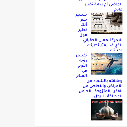
الماضي أم بداية تغيير
قادم
تفسير
حلم
أنك
تطير
فوق
البحر؟ المعنى الحقيقي
الذي قد يغيّر نظرتك
لحياتك
تفسير
رؤية
الثوم
في
المنام
وعلاقته بالشفاء من
الأمراض والتخلص من
الفقر - المتزوجة - الحامل -
المطلقة - الرجل