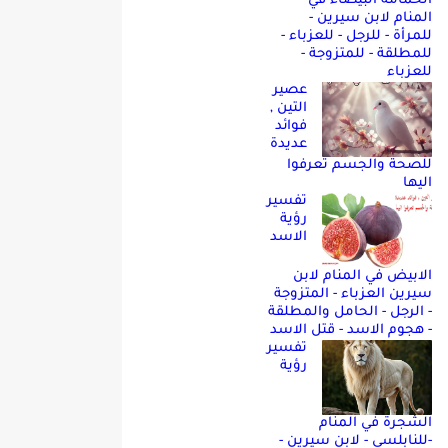
الحمامه البيضاء في
المنام لابن سيرين -
للمرأة - للرجل - للعزباء -
للمطلقة - للمتزوجة -
للعزباء
عصير
التين ,
فوائد
عديدة
للصحة والجسم تعرفوا
اليها
تفسير
رؤية
الاسد
الابيض في المنام لابن
سيرين العزباء - المتزوجة
- الرجل - الحامل والمطلقة
- هجوم الاسد - قتل الاسد
تفسير
رؤية
الشجرة في المنام
-للنابلسي - لابن سيرين -