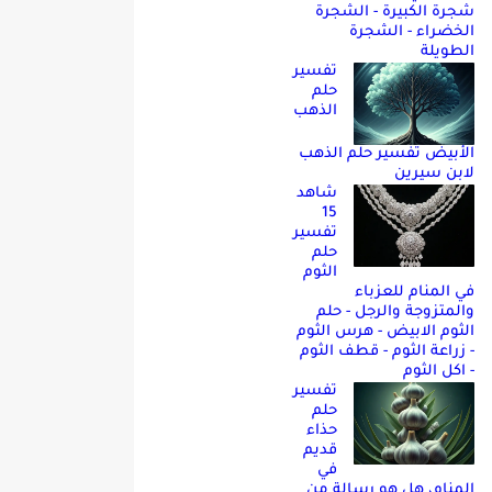
شجرة الكبيرة - الشجرة
الخضراء - الشجرة
الطويلة
تفسير
حلم
الذهب
الأبيض تفسير حلم الذهب
لابن سيرين
شاهد
15
تفسير
حلم
الثوم
في المنام للعزباء
والمتزوجة والرجل - حلم
الثوم الابيض - هرس الثوم
- زراعة الثوم - قطف الثوم
- اكل الثوم
تفسير
حلم
حذاء
قديم
في
المنام، هل هو رسالة من