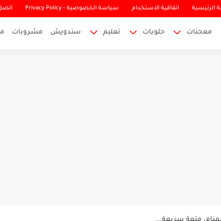
 الرئيسية
اتفاقية الاستخدام
سياسة الخصوصية - Privacy Policy
اتصل 
معجنات
حلويات
تعليم
سندويش
مشروبات
م
لغني بقوام لامع وطعم يذوب في الفم...
يمي بطعم غني ولمسة فاخرة توازن الحلاوة...
لمنام، متعة سريعة...