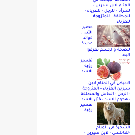
الحمامه البيضاء في
المنام لابن سيرين -
للمرأة - للرجل - للعزباء -
للمطلقة - للمتزوجة -
للعزباء
عصير
التين ,
فوائد
عديدة
للصحة والجسم تعرفوا
اليها
تفسير
رؤية
الاسد
الابيض في المنام لابن
سيرين العزباء - المتزوجة
- الرجل - الحامل والمطلقة
- هجوم الاسد - قتل الاسد
تفسير
رؤية
الشجرة في المنام
-للنابلسي - لابن سيرين -