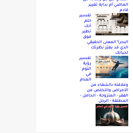
الماضي أم بداية تغيير
قادم
تفسير
حلم
أنك
تطير
فوق
البحر؟ المعنى الحقيقي
الذي قد يغيّر نظرتك
لحياتك
تفسير
رؤية
الثوم
في
المنام
وعلاقته بالشفاء من
الأمراض والتخلص من
الفقر - المتزوجة - الحامل -
المطلقة - الرجل