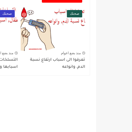
صحتك
صحتك
منذ بضع اعوام
منذ بضع ا
تعرفوا الى اسباب ارتفاع نسبة
التسلخات ا
الدم, وانواعه
اسبابها و