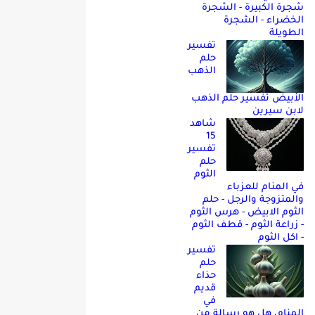
شجرة الكبيرة - الشجرة
الخضراء - الشجرة
الطويلة
تفسير
حلم
الذهب
الأبيض تفسير حلم الذهب
لابن سيرين
شاهد
15
تفسير
حلم
الثوم
في المنام للعزباء
والمتزوجة والرجل - حلم
الثوم الابيض - هرس الثوم
- زراعة الثوم - قطف الثوم
- اكل الثوم
تفسير
حلم
حذاء
قديم
في
المنام، هل هو رسالة من