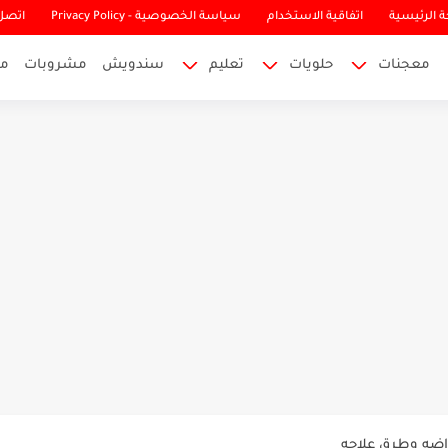
 الرئيسية
اتفاقية الاستخدام
سياسة الخصوصية - Privacy Policy
اتصل 
معجنات
حلويات
تعليم
سندويش
مشروبات
م
لى واعراضه وطرق علاجه
اضه وطرق علاجه
طبيعية, وكيفية زيادة ادرارا حليب...