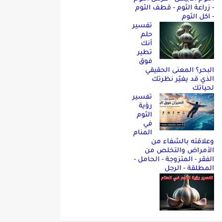
- زراعة الثوم - قطف الثوم
- اكل الثوم
تفسير
حلم
أنك
تطير
فوق
البحر؟ المعنى الحقيقي
الذي قد يغيّر نظرتك
لحياتك
تفسير
رؤية
الثوم
في
المنام
وعلاقته بالشفاء من
الأمراض والتخلص من
الفقر - المتزوجة - الحامل -
المطلقة - الرجل