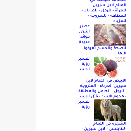
الحمامه البيضاء في
المنام لابن سيرين -
للمرأة - للرجل - للعزباء -
للمطلقة - للمتزوجة -
للعزباء
عصير
التين ,
فوائد
عديدة
للصحة والجسم تعرفوا
اليها
تفسير
رؤية
الاسد
الابيض في المنام لابن
سيرين العزباء - المتزوجة
- الرجل - الحامل والمطلقة
- هجوم الاسد - قتل الاسد
تفسير
رؤية
الشجرة في المنام
-للنابلسي - لابن سيرين -