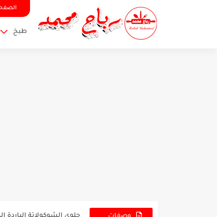
الصفحة
طبخ
الميراميه ,المريمية أو ال
حلوى الشوكولاتة الباردة ا
هل تعرف عشرة أسباب لماذا
وصفات