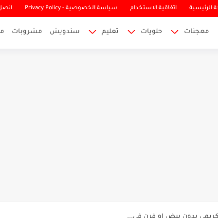
 الرئيسية
اتفاقية الاستخدام
سياسة الخصوصية - Privacy Policy
اتصل 
معجنات
حلويات
تعليم
سندويش
مشروبات
م
قصعين. استخداماتها في الطب البديل
لكريمي بدون بيض او فرن في...
 يجب أن تأكل التفاح...