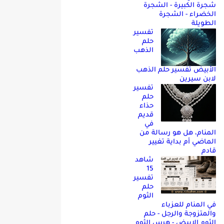
شجرة الكبيرة - الشجرة
الخضراء - الشجرة
الطويلة
تفسير
حلم
الذهب
الأبيض تفسير حلم الذهب
لابن سيرين
تفسير
حلم
حذاء
قديم
في
المنام، هل هو رسالة من
الماضي أم بداية تغيير
قادم
شاهد
15
تفسير
حلم
الثوم
في المنام للعزباء
والمتزوجة والرجل - حلم
الثوم الابيض - هرس الثوم