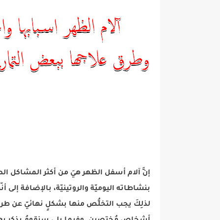
إنَّ آلام أسفل الظهر هيَ من أكثر المشاكل ال
بنشاطاته اليوميّة والروتينيّة، بالإضافة إلى أ
لذلِكَ يجب التخلُّص منها بشكلٍ نهائيّ عن ط