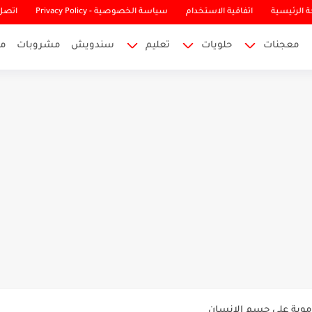
 الرئيسية
اتفاقية الاستخدام
سياسة الخصوصية - Privacy Policy
اتصل 
معجنات
حلويات
تعليم
سندويش
مشروبات
م
لشرايين واعرضه وطرق علاجه
لدموية على جسم الانسان
راس وطرق التخلص منها ببعض...