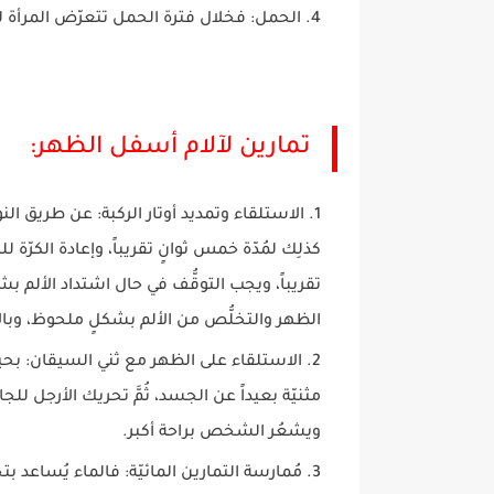
الحمل: فخلال فترة الحمل تتعرّض المرأة ل
تمارين لآلام أسفل الظهر:
الاستلقاء وتمديد أوتار الركبة: عن طريق ال
كذلِك لمُدّة خمس ثوانٍ تقريباً، وإعادة الكرّة ل
تقريباً، ويجب التوقُّف في حال اشتداد الألم 
الظهر والتخلُّص من الألم بشكلٍ ملحوظ، وبال
الاستلقاء على الظهر مع ثني السيقان: بحي
مثنيّة بعيداً عن الجسد، ثُمَّ تحريك الأرجل 
ويشعُر الشخص براحة أكبر.
مُمارسة التمارين المائيّة: فالماء يُساعد