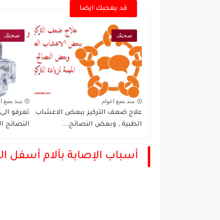
قد يعجبك ايضا
صحتك
صحتك
منذ بضع اعوام
منذ بضع ا
علاج ضعف التركيز ببعض الاعشاب
تعرفو الى
الطبية , وبعض النصائح...
النصائح ال
أسباب الإصابة بآلام أسفل ال