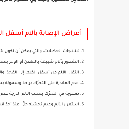
أشخاصٍ مُختصين. وفيما يلي سنقومُ بذكر بعض
أعراض الإصابة بآلام أسفل ال
تشنجات العضلات، والتي يمكن أن تكون ش
الشعور بآلام شبيهة بالطعن أو الوخز بمنط
انتقال الألم من أسفل الظهر إلى الفخذ، والأ
عدم المقدرة على التحرُك براحة وسهولة بس
صعوبة في التحرُك بسبب الألم، لدرجة عدم
استمرار الألم وعدم تحسُنه حتّى عندَ أخذ 