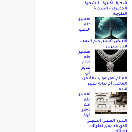
شجرة الكبيرة - الشجرة
الخضراء - الشجرة
الطويلة
تفسير
حلم
الذهب
الأبيض تفسير حلم الذهب
لابن سيرين
تفسير
حلم
حذاء
قديم
في
المنام، هل هو رسالة من
الماضي أم بداية تغيير
قادم
تفسير
حلم
أنك
تطير
فوق
البحر؟ المعنى الحقيقي
الذي قد يغيّر نظرتك
لحياتك