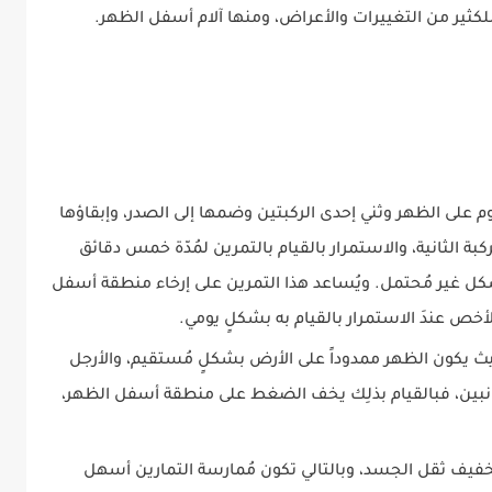
لكثير من التغييرات والأعراض، ومنها آلام أسفل الظهر.
نوم على الظهر وثني إحدى الركبتين وضمها إلى الصدر، وإبقاؤها
لركبة الثانية، والاستمرار بالقيام بالتمرين لمُدّة خمس دقائق
بشكل غير مُحتمل. ويُساعد هذا التمرين على إرخاء منطقة أسفل
أخص عندَ الاستمرار بالقيام به بشكلٍ يومي.
ث يكون الظهر ممدوداً على الأرض بشكلٍ مُستقيم، والأرجل
للجانبين، فبالقيام بذلِك يخف الضغط على منطقة أسفل الظهر،
 بتخفيف ثقل الجسد، وبالتالي تكون مُمارسة التمارين أسهل