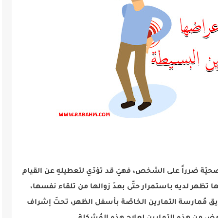
صحيّة ضرراً على الشخص، فهيَ قد تؤدّي لتعطيلهِ عن القيام
نّها تظهر لديه باستمرار حتّى بعدَ زوالها من تلقاء نفسها،
ريق مُمارسة التمارين الخاصّة بأسفل الظهر، تحتَ إشراف