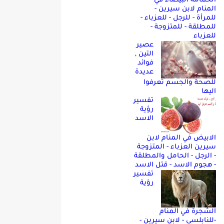
الحمامه البيضاء في
المنام لابن سيرين -
للمرأة - للرجل - للعزباء -
للمطلقة - للمتزوجة -
للعزباء
عصير
التين ,
فوائد
عديدة
للصحة والجسم تعرفوا
اليها
تفسير
رؤية
الاسد
الابيض في المنام لابن
سيرين العزباء - المتزوجة
- الرجل - الحامل والمطلقة
- هجوم الاسد - قتل الاسد
تفسير
رؤية
الشجرة في المنام
-للنابلسي - لابن سيرين -