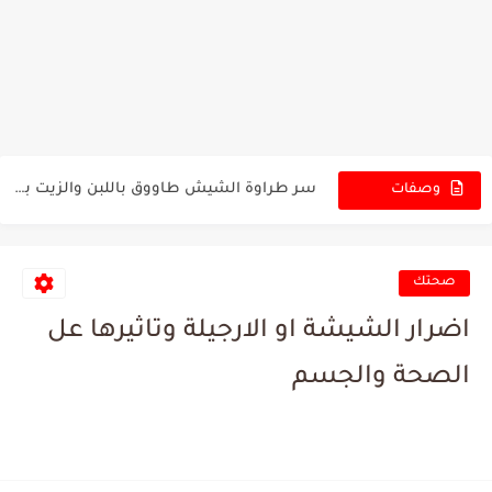
دجاج بالفرن بطعم متوازن ورائحة بتفتح النفس مع صينية خضار...
خلطة سرية للدجاج المشوي مع خضار مشكلة وطعم بيجنن #دجاج_بالفرن
دجاج مشوي بلون ذهبي وتتبيلة غنية طراوته بتظهر من أول...
سر طراوة الشيش طاووق باللبن والزيت بطريقة المطاعم🍗 تتبيلة رهيبة...
وصفات
الجديدة
سر صوص الشوكولاتة اللماع جاهز بـ10 دقائق فقط 😍 #صوص_شوكولاتة
أسرع صينية بطاطا ودجاج حار بتتبيلة نار تخطف القلوب 🔥...
صحتك
عجة البيض والبقدونس بطريقة بتخليك تعتمديها كل يوم بنكهة قوية...
اضرار الشيشة او الارجيلة وتاثيرها عل
كبة مقلية مقرمشة بدون هبرة ولا بطاطا، سر القوام القرش...
الصحة والجسم
كنافة خشنة بالقشطة بلون ذهبي وقوام رهيب، سر النجاح خطوة...
كنافة الخشنة بالقشطة بطريقة بتخلي الطعم أخطر والقوام أثبت من...