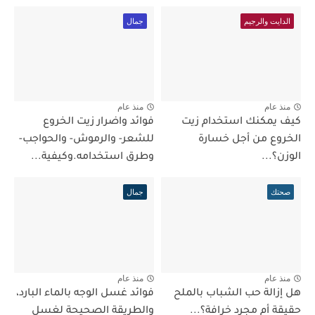
الدايت والرجيم
جمال
منذ عام
منذ عام
كيف يمكنك استخدام زيت
فوائد واضرار زيت الخروع
الخروع من أجل خسارة
للشعر- والرموش- والحواجب-
الوزن؟...
وطرق استخدامه.وكيفية...
صحتك
جمال
منذ عام
منذ عام
هل إزالة حب الشباب بالملح
فوائد غسل الوجه بالماء البارد،
حقيقة أم مجرد خرافة؟...
والطريقة الصحيحة لغسل