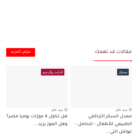
مقالات قد تهمك
عرض المزيد
صحتك
الدايت والرجيم
منذ عام
منذ عام
معدل السكر التراكمي
هل تناول 4 موزات يوميا مضر؟
الطبيعي للأطفال - للحامل -
وهل الموز يزيد...
عوامل التي...