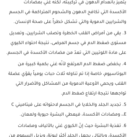
يتميز بانعدام الدهون في تركيبته، لكنّه غني بمضادات
الأكسدة التي تكافح الدهون والشحوم المتراكمة في الجسم
والشرايين الدموية والتي تشكل خطراً على صحة الإنسان.
يقي من أمراض القلب الخطرة وتصلب الشرايين، وتعديل
مستوى ضغط الدم في جسم المرضى، نتيجة احتواء الكيوي
على مادة اللوتيين التي تعدّ من مضادات الأكسدة في الجسم.
يخفض ضغط الدم المرتفع لأنّه غني بكمية كبيرة من
البوتاسيوم، خاصة إذا تم تناوله ثلاث حبات يومياً يقوّي عضلة
القلب ويحمي الأوعية الدموية من المشاكل والأضرار التي
تواجهها نتيجة ارتفاع ضغط الدم.
تجديد الجلد والخلايا في الجسم لاحتوائه على فيتاميني C
،E، ومضادات الأكسدة، فيعطي البشرة حيوية ولمعان.
تغذية البشرة حيث إنّ الكيوي غني بالألياف ومضادات
الأكسدة، وبالتالي يجعل الجلد أكثر ليونة، ويزيل السموم من