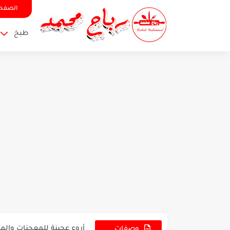
الصفحة
طبخ
كيكة الشوكولاتة السهلة 😍
أروع عجينة للمعجنات والمخ
مندي الدجاج الأصلي 🍗 على
وصفات