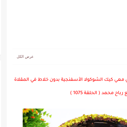
 دقيق و3 بيضات حضري معي كيك الشوكولا الأسفنجية بدون خلاط في المقلاة
محمد ( الحلقة 1075 )