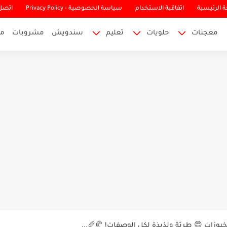
 الرئيسية
اتفاقية الاستخدام
سياسة الخصوصية - Privacy Policy
اتصل 
معجنات
حلويات
تعليم
سندويش
مشروبات
م
🍫 الطعم اللي بيدوب بالفم! جربيها...
بوزات 😍 طريّة ولذيذة لكل الوصفات! 🥐🥖...
 أصوله بطعم يفوق الخيال!...