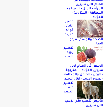
الحمامه البيضاء في
المنام لابن سيرين -
للمرأة - للرجل - للعزباء -
للمطلقة - للمتزوجة -
للعزباء
عصير
التين ,
فوائد
عديدة
للصحة والجسم تعرفوا
اليها
تفسير
رؤية
الاسد
الابيض في المنام لابن
سيرين العزباء - المتزوجة
- الرجل - الحامل والمطلقة
- هجوم الاسد - قتل الاسد
تفسير
حلم
الذهب
الأبيض تفسير حلم الذهب
لابن سيرين