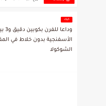
الجديدة
سر المسقعة المشوية 🥘 نك
كيكة القهوة الباردة بثلاث ط
كيك
جربوا أحلى قرمشة! أصابع ز
وداع
أطيب مرقة كوسا على أصو
الأسفنجية بدون خلاط في الم
بالماء فقط.. فطائر حلوة 
الشوكولا
عجينة سحرية لكافة أنواع 
عسل منزلي ناجح من أول مر