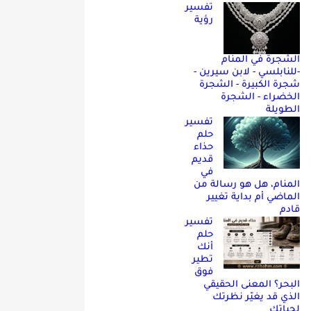
تفسير
رؤية
الشجرة في المنام
-للنابلسي - لابن سيرين -
شجرة الكبيرة - الشجرة
الخضراء - الشجرة
الطويلة
تفسير
حلم
حذاء
قديم
في
المنام، هل هو رسالة من
الماضي أم بداية تغيير
قادم
تفسير
حلم
أنك
تطير
فوق
البحر؟ المعنى الحقيقي
الذي قد يغيّر نظرتك
لحياتك