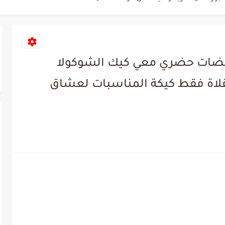
هة لا تقاوم جربوها اليوممسقعة...
بقات ولا أروع ☕❄️ حلا...
ينب ولا أروع بطعم بيجنن
ا للفرن بكوبين دقيق و3 بيضات حضري معي كيك الشوكولا
لها 👌 وصفة سهلة وسريعة
قلاة فقط كيكة المناسبات لعشاق
او بريوش قطني اقتصادي بطعم...
المعجنات 🍕🥐 سهلة وسريعة وطرية مثل...
ة بدون إضافات! جربوه...