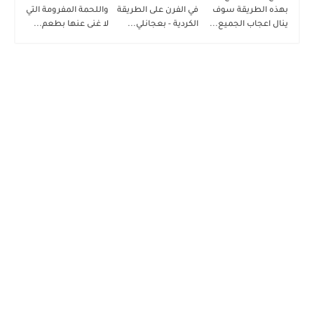
بهذه الطريقة سوف
في الفرن على الطريقة
واللحمة المفرومة التي
ينال اعجاب الجميع...
الكردية - بعجانلي...
لا غنى عنها بطعم...