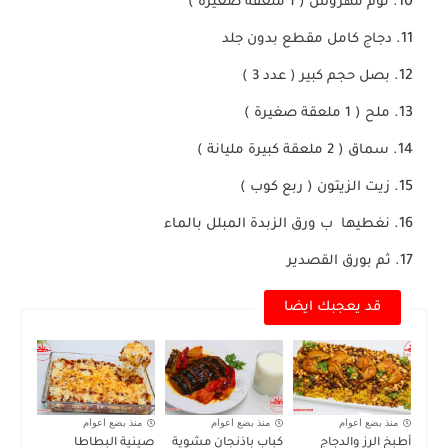
ثوم مهروس ( 1 ملعقة صغيرة )
دجاج كامل مقطع بدون جلد 
بصل حجم كبير ( عدد 3 )
ملح ( 1 ملعقة صغيرة )
سماق ( 2 ملعقة كبيرة مليانة )
زيت الزيتون ( ربع كوب )
نغطيها  ب ورق الزبدة المبلل بالماء
ثم بورق القصدير
قد يعجبك ايضا
منذ بضع اعوام
منذ بضع اعوام
منذ بضع اعوام
أطبخ الرز والدجاج
كباب باذنجان مشوية
صينية البطاطا