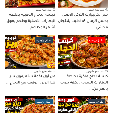
منذ بضع شهور
منذ بضع شهور
سر الكرنييارك التركي الأصلي
كبسة الدجاج الذهبية بخلطة
بدبس الرمان 🍆 أطيب باذنجان
البهارات الأصلية وطعم يفوق
محشي...
أشهر المطاعم...
اطباق رئيسية
اطباق رئيسية
منذ بضع شهور
منذ بضع شهور
كبسة دجاج فاخرة بخلطة
من أول لقمة ستعرفون سر
البهارات السرية ونكهة تدوب
هذا الريزو الرهيب مع الدجاج...
بالفم من...
اطباق رئيسية
اطباق رئيسية