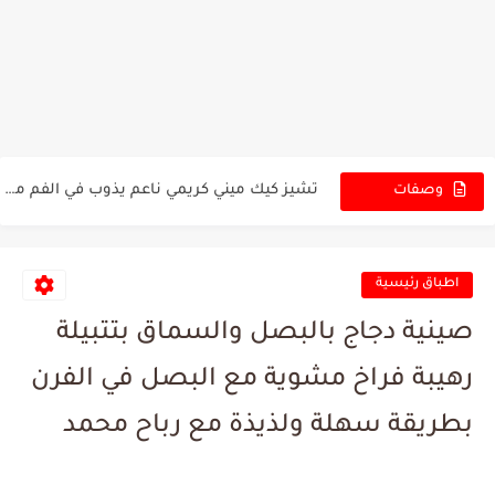
تشيز كيك ميني بالفراولة بصوص ينساب بشكل مغري وقوام كريمي...
تشيز كيك ميني كلاسيك كريمي بقوام يذوب في الفم مع...
تشيز كيك ميني بالفراولة بصوص غني ولمسة منعشة تفتح النفس...
تشيز كيك ميني كريمي ناعم يذوب في الفم مع طبقة...
وصفات
الجديدة
دجاج مشوي بتتبيلة سرية بطعم مدخن غني ولون ذهبي يفتح...
تتبيلة الدجاج المشوي السرية 🍗 لو جربتوها مرة مارح تغيروها...
اطباق رئيسية
هل جربت سر الطعم الحقيقي للدجاج المشوي عالفحم؟ تتبيلة ولا...
صينية دجاج بالبصل والسماق بتتبيلة
أصابع زينب بأسهل طريقة ممكنة، مقرمشة من برا وناعمة من...
رهيبة فراخ مشوية مع البصل في الفرن
أصابع زينب المقرمشة من أول مرة بطريقة ناجحة 100٪ اللي...
بطريقة سهلة ولذيذة مع رباح محمد
مقلوبة الفول الأخضر بالدجاج على أصولها سر اللون الأخضر الزاهي...