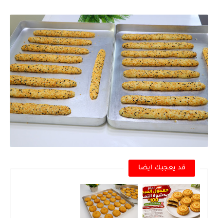
قد يعجبك ايضا