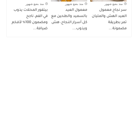
منذ بضع شهور
منذ بضع شهور
منذ بضع شهور
سر نجاح معمول
معمول العيد
بيتفور المحلات يذوب
العيد الهش والمليان
بالسميد والطحين مع
في الفم، ناجح
تمر بطريقة
كل أسرار النجاح، هش
ومضمون 100٪ لأفخم
مضمونة...
ويذوب...
ضيافة...