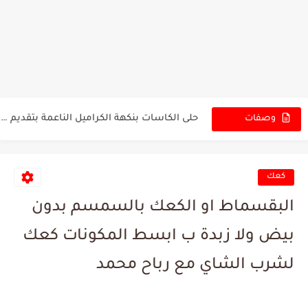
كيكة الشوكولا بالقهوة مع صوص الشوكولا الطري 🍫 كيكة الشوكولا...
كيكة البرتقال الهشة بأسهل طريقة في الخلاط 🍊 كيكة إسفنجية...
حلى الكاسات بنكهة الكراميل الناعمة بتقديم أنيق ⭐ ألذ تحلية...
وصفات
الجديدة
سر نجاح القطايف في البيت خطوة بخطوة والمسام الناعمة واضحة...
معروك رمضان الناعم الفاخر، أطيب من الجاهز بسرعة التحضير 🍞...
كعك
وجبة بطاطس في المقلاة بطعم قوي ومكونات بسيطة تناسب كل...
البقسماط او الكعك بالسمسم بدون
بقلاوة بالقشطة بحلة جديدة وطعم فاخر يناسب سفرة رمضان 🍮✨...
بيض ولا زبدة ب ابسط المكونات كعك
كيكة الحليب بصوص الحليب كيكة الحليب بالقوام الأسفنجي الهش مثل...
لشرب الشاي مع رباح محمد
سر النكهة الطبيعية من قشور البرتقال والليمون للكيك والحلويات 🍋🍊...