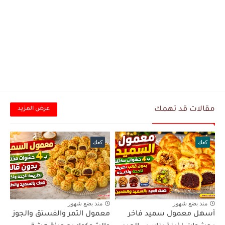
مقالات قد تهمك
عرض المزيد
كعك
كعك
منذ بضع شهور
منذ بضع شهور
أسهل معمول سميد فاخر
معمول التمر والفستق والجوز