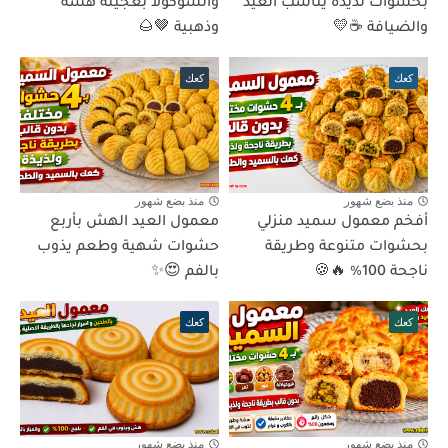
بحشوات لذيذة يناسب العيد
والشوكولا بعجينة هشة
والضيافة ☕💛
وذهبية 🤎🌰
كعك
كعك
منذ بضع شهور
منذ بضع شهور
أفخم معمول سميد منزلي
معمول العيد الهش بأربع
بحشوات متنوعة وطريقة
حشوات شهية وطعم يذوب
ناجحة 100% 🔥🍪
بالفم 😍✨
كعك
كعك
منذ بضع شهور
منذ بضع شهور