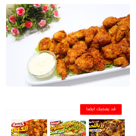
قد يعجبك ايضا