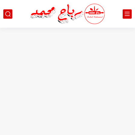
لقمة القاضي المقرمشة طريقة عمل عمل العوامات بعلبة الماء...
شوربة عدس التركية فاجأتني بطعمها - سهلة ولذيذة وصحية...
دونتس على شكل كرواسون مع كريمة الكاسترد الشوكولاته -...
مشروب حليب بالزنجبيل والزعفران من اطيب المشروبات الشتوية