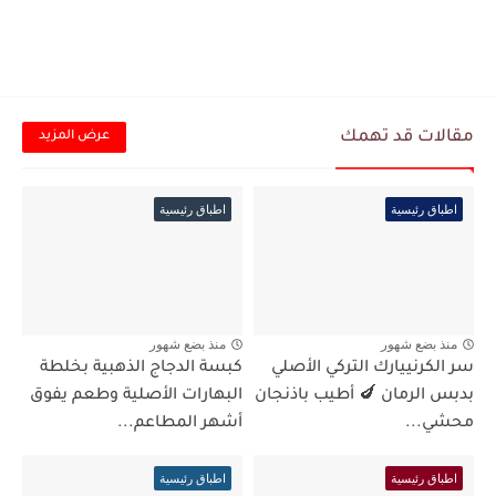
مقالات قد تهمك
عرض المزيد
اطباق رئيسية
اطباق رئيسية
منذ بضع شهور
منذ بضع شهور
سر الكرنييارك التركي الأصلي
كبسة الدجاج الذهبية بخلطة
بدبس الرمان 🍆 أطيب باذنجان
البهارات الأصلية وطعم يفوق
محشي...
أشهر المطاعم...
اطباق رئيسية
اطباق رئيسية