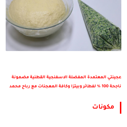
عجينتي المعتمدة المفضلة الاسفنجية القطنية مضمونة
ناجحة 100 % لفطائر وبيتزا وكافة المعجنات مع رباح محمد
مكونات