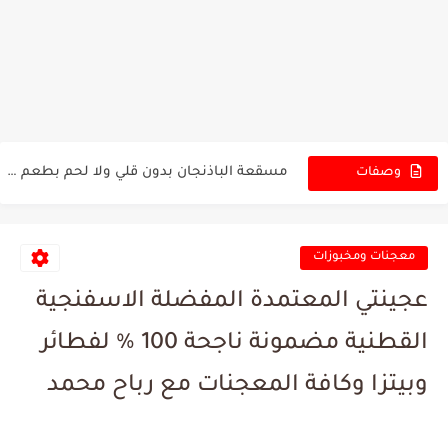
تنتوني الدجاج اكلة مشهورة كتير في تركيا وخاصة في مرسين...
كرات البسكويت بنكهة الشوكولاته حلويات سهلة و سريعة بدون بيض...
مسقعة الباذنجان بدون قلي ولا لحم بطعم جدا شهي مع...
وصفات
الجديدة
رز مع الدجاج أكلة العزائم والمناسبات فخمة في المذاق...
أسرار فلافل المطاعم المقرمشة المنفوشة مع صوص الطحينة لازم...
معجنات ومخبوزات
سر نجاح الكنافة بالقشطة لكل العائلة بكمية وفيرة بدون صبغة...
عجينتي المعتمدة المفضلة الاسفنجية
ألذ وأطيب كرواسون في المنزل للمبتدئين. تحضير الكرواسون ناجح 100%...
القطنية مضمونة ناجحة 100 % لفطائر
كيكة موكا الباردة حلويات السهلة والسريعة بدون بيض او...
وبيتزا وكافة المعجنات مع رباح محمد
فطور صباحي او وجبة عشاء خفيفة سهلة وسريعة بدون بيض...