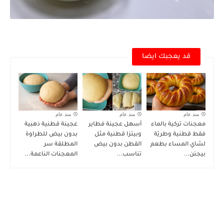
قد يعجبك ايضا
منذ عام
منذ عام
منذ عام
معجنات تركية بالماء
أسهل عجينة فطاير
عجينة قطنية ذهبية
فقط قطنية وطريّة
وبيتزا قطنية مثل
بدون بيض للطراوة
لشاي المساء بطعم
القطن بدون بيض
المطلقة سر
بيجنن...
تناسب...
المعجنات الناعمة...