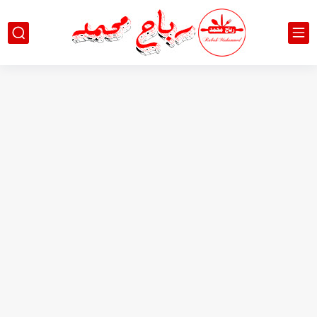
انجح و الذ طريقة لتحضير الفلافل المقرمشة كالمحترفين مع الصوص...
بث مباشر : أسرار فلافل المطاعم المقرمشة المنفوشة مع صوص...
قومي بطهي الأرز مع الدجاج بهذه الطريقة - جميع أفراد...
خلطة لحم بالعجين بطريقة ناجحة ومظبوطة وكمية وفيرة Lahmajun...
احلى واسهل حلوى يجهز في دقائق حلويات باردة بدون بيض...