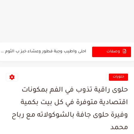
بث مباشر خلطة لحم بالعجين بطريقة ناجحة ومظبوطة وكمية وفيرة
كب كيك الشوكولاتة : الحلوى اللذيذة والسهلة التحضير خطوة بخطوة...
بث مباشر لتحضير كب كيك الشوكولاتة للمدارس
احلى واطيب وجبة فطور وعشاء خبز ب الثوم والجبنة بدون...
وصفات
بدك وصفة سهلة وبدون تعب ما الك غير هي الوصفة...
الجديدة
حلويات
حلوى راقية تذوب في الفم بمكونات
اقتصادية متوفرة في كل بيت بكمية
وفيرة حلوى جافة بالشوكولاته مع رباح
محمد