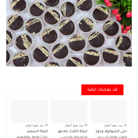
قد يعجبك ايضا
منذ بضع اعوام
منذ بضع اعوام
منذ بضع اعوام
حلى الشوكولا وجوز
كيكة الثلاث ملاعق
كيكة السميد
الهند الفاخرة بدون
الخفيفة بالحليب
بالشوكولا والقهوة