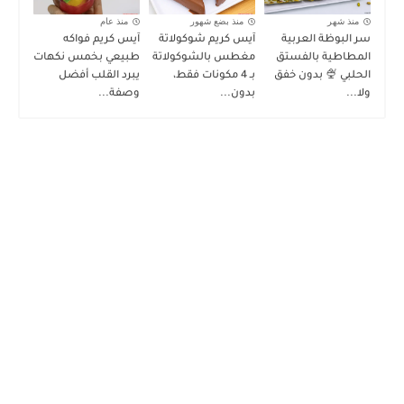
منذ شهر
منذ بضع شهور
منذ عام
سر البوظة العربية
آيس كريم شوكولاتة
آيس كريم فواكه
المطاطية بالفستق
مغطس بالشوكولاتة
طبيعي بخمس نكهات
الحلبي 🍨 بدون خفق
بـ 4 مكونات فقط،
يبرد القلب أفضل
ولا...
بدون...
وصفة...