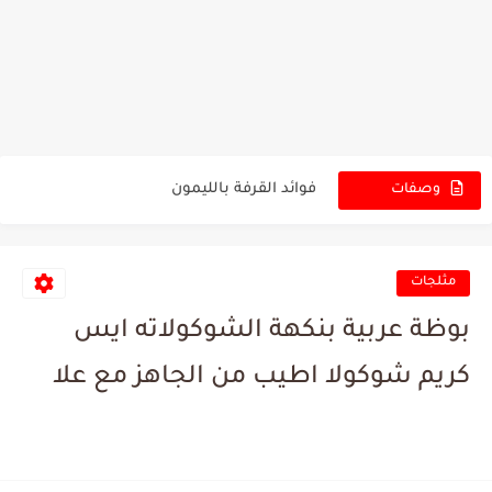
فوائد شرب مغلي الزعتر
لتحضير مشروب الكركم و الفلفل الأسود و الزنجبيل والحليب...
فوائد القرفة بالليمون
وصفات
الجديدة
فوائد بذور الشيا
اقوى واحسن سناك صحي ولذيذ
مثلجات
بقلاوة تركية بالفستق الحلبي خطوة بخطوة من مطبخك تحضير البقلاوة...
بوظة عربية بنكهة الشوكولاته ايس
تاكل سناكات كثيرة يوميا ؟
كريم شوكولا اطيب من الجاهز مع علا
اضرارالفوط الصحية التجارية بطانة الرحم المهاجرة اضطرابات هرمونية الحساسية...
ابر التخسيس كلهم بدون استثناء هم عبارة عن تجارة...