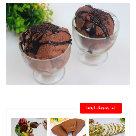
قد يعجبك ايضا