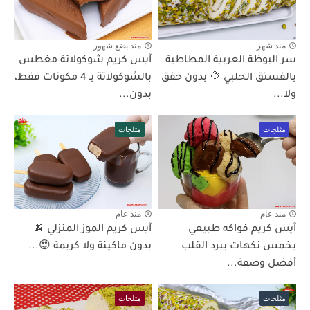
منذ شهر
منذ بضع شهور
سر البوظة العربية المطاطية
آيس كريم شوكولاتة مغطس
بالفستق الحلبي 🍨 بدون خفق
بالشوكولاتة بـ 4 مكونات فقط،
ولا...
بدون...
مثلجات
مثلجات
منذ عام
منذ عام
آيس كريم فواكه طبيعي
آيس كريم الموز المنزلي 🍌
بخمس نكهات يبرد القلب
بدون ماكينة ولا كريمة 😍...
أفضل وصفة...
مثلجات
مثلجات