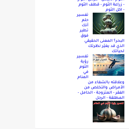
- زراعة الثوم - قطف الثوم
- اكل الثوم
تفسير
حلم
أنك
تطير
فوق
البحر؟ المعنى الحقيقي
الذي قد يغيّر نظرتك
لحياتك
تفسير
رؤية
الثوم
في
المنام
وعلاقته بالشفاء من
الأمراض والتخلص من
الفقر - المتزوجة - الحامل -
المطلقة - الرجل