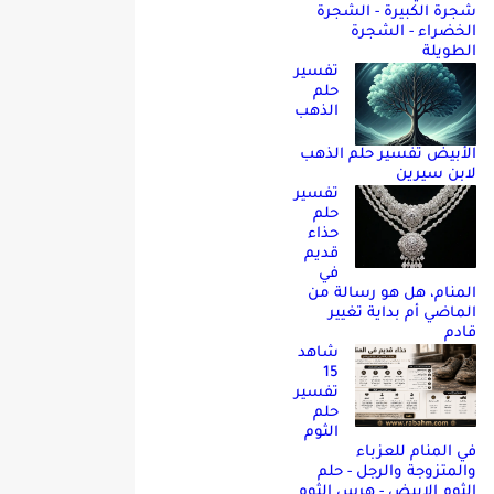
شجرة الكبيرة - الشجرة
الخضراء - الشجرة
الطويلة
تفسير
حلم
الذهب
الأبيض تفسير حلم الذهب
لابن سيرين
تفسير
حلم
حذاء
قديم
في
المنام، هل هو رسالة من
الماضي أم بداية تغيير
قادم
شاهد
15
تفسير
حلم
الثوم
في المنام للعزباء
والمتزوجة والرجل - حلم
الثوم الابيض - هرس الثوم