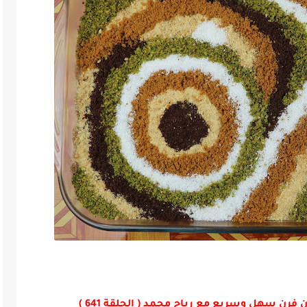
فرن سهل وسريع مع رباح محمد ( الحلقة 641 )