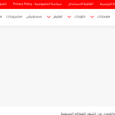
 الرئيسية
اتفاقية الاستخدام
سياسة الخصوصية - Privacy Policy
اتصل 
معجنات
حلويات
تعليم
سندويش
مشروبات
م
غذية وسريعة دجاج مشوي مع البصل...
دها ومصادره الطبيعية
والكيوي من اشهر الفواكه الصيفية