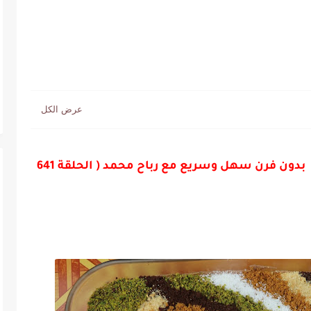
حلى السجادة من اطيب الحلويات الباردة بدون فرن سهل وسريع مع رباح محمد ( الحلقة 641