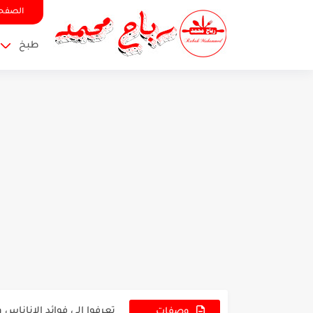
الصفحة
طبخ
برغل ودجاج وجبة شهية وم
تعرفوا الى البروتينات فوائ
تعرفوا الى فوائد الاناناس 
وصفات