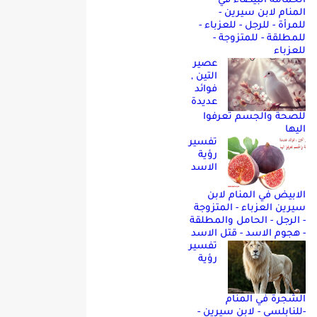
الحمامه البيضاء في
المنام لابن سيرين -
للمرأة - للرجل - للعزباء -
للمطلقة - للمتزوجة -
للعزباء
عصير
التين ,
فوائد
عديدة
للصحة والجسم تعرفوا
اليها
تفسير
رؤية
الاسد
الابيض في المنام لابن
سيرين العزباء - المتزوجة
- الرجل - الحامل والمطلقة
- هجوم الاسد - قتل الاسد
تفسير
رؤية
الشجرة في المنام
-للنابلسي - لابن سيرين -