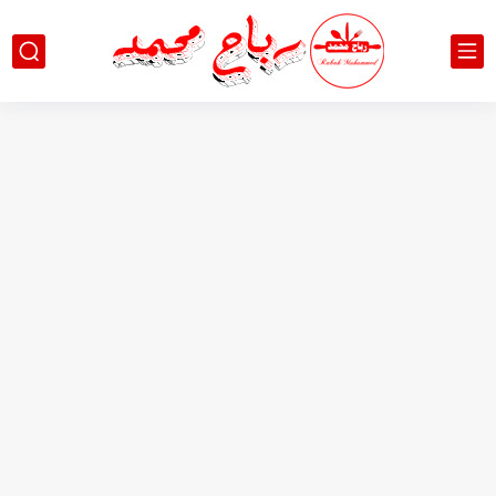
مين جاهز لألذ فطور صباحي سريع وخفيف؟ 😍🔥 وصفة بمكونات...
هل جرّبتوا ألذ كريب فرنسي في البيت؟ 😍🔥 وصفة بسيطة...
طحينة بيتية بطعم خيالي 🤩 | كيف تصنع الراشي في...
3 وصفات فطور صباحي ولا أروع 😍 | مين جاهز...