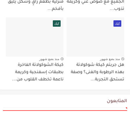
الجميع مع صوص غني وكريمة
منزلية بطعم راقٍ وشكل يليق
تذوب...
بأفخم...
كيك
كيك
منذ بضع شهور
منذ بضع شهور
هل جربتم كيكة شوكولاتة
كيكة الشوكولاتة الفاخرة
بهذه الرطوبة والغنى؟ وصفة
بطبقات إسفنجية وكريمة
تستحق التجربة...
ناعمة تخطف القلوب من...
المتابعون