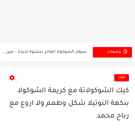
الطرشي الأحمر العراقي السريع 😍🔥 مين يحب المخلل المقرمش واللون...
3 وصفات آيس كريم منعشة تقضي على حر الصيف 🍦☀️...
كبة مقلية مقرمشة ولذيذة
رز بالحمص والدجاج على الطريقة التركية 🍗🥘 مين مستعد لأكلة...
سيقار الشوكولا الفاخر بحشوة لذيذة – مين مستعد لتجربة الطعم...
وصفات
الجديدة
3 وصفات دجاج مشوي سرّ النكهة المذهلة – مين مستعد...
كيك
كيك الشوكولاتة مع كريمة الشوكولا
بنكهة النوتيلا شكل وطعم ولا اروع مع
رباح محمد