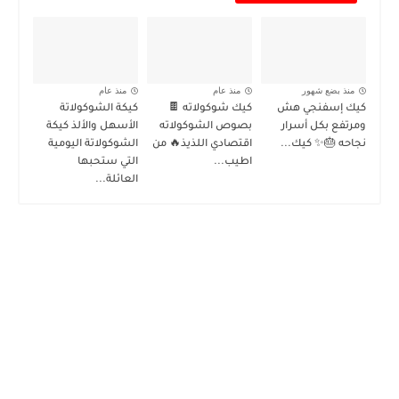
منذ بضع شهور
منذ عام
منذ عام
كيك إسفنجي هش
كيك شوكولاته 🍫
كيكة الشوكولاتة
ومرتفع بكل أسرار
بصوص الشوكولاته
الأسهل والألذ كيكة
نجاحه 🎂✨ كيك...
اقتصادي اللذيذ🔥 من
الشوكولاتة اليومية
اطيب...
التي ستحبها
العائلة...