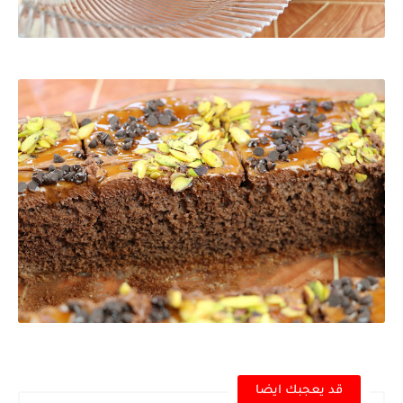
قد يعجبك ايضا