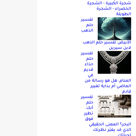
شجرة الكبيرة - الشجرة
الخضراء - الشجرة
الطويلة
تفسير
حلم
الذهب
الأبيض تفسير حلم الذهب
لابن سيرين
تفسير
حلم
حذاء
قديم
في
المنام، هل هو رسالة من
الماضي أم بداية تغيير
قادم
تفسير
حلم
أنك
تطير
فوق
البحر؟ المعنى الحقيقي
الذي قد يغيّر نظرتك
لحياتك