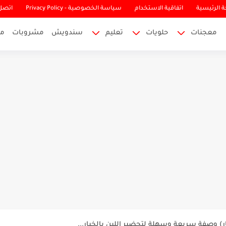
 الرئيسية
اتفاقية الاستخدام
سياسة الخصوصية - Privacy Policy
اتصل 
معجنات
حلويات
تعليم
سندويش
مشروبات
م
ي الكوسا وورق العنب بطعم يفوق...
خيار) وصفة سريعة وسهلة لتحضير اللبن بالخيار...
وات بسيطة ونتيجة رائعة 🍽️👌 صينية...