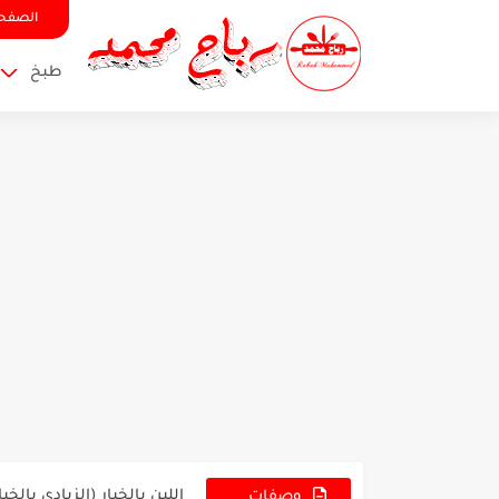
الصفحة
طبخ
وصفة اليالنجي اللذيذ محش
اللبن بالخيار (الزبادي بال
ألذ صينية لحمة بالفرن بخط
وصفات