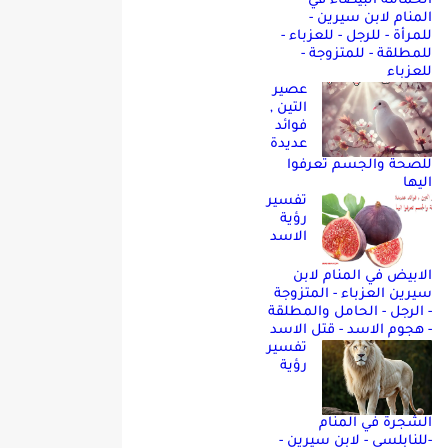
الحمامه البيضاء في
المنام لابن سيرين -
للمرأة - للرجل - للعزباء -
للمطلقة - للمتزوجة -
للعزباء
عصير
التين ,
فوائد
عديدة
للصحة والجسم تعرفوا
اليها
تفسير
رؤية
الاسد
الابيض في المنام لابن
سيرين العزباء - المتزوجة
- الرجل - الحامل والمطلقة
- هجوم الاسد - قتل الاسد
تفسير
رؤية
الشجرة في المنام
-للنابلسي - لابن سيرين -