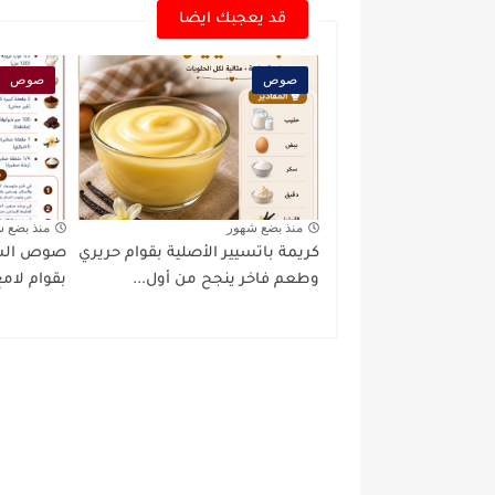
قد يعجبك ايضا
صوص
صوص
منذ بضع شهور
منذ بضع 
كريمة باتسيير الأصلية بقوام حريري
صوص الشوك
وطعم فاخر ينجح من أول...
بقوام لام