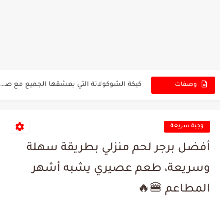
طبقات شوكولاتة إسفنجية وكريمة مخملية في كيكة واحدة بطعم لا...
من أول لقمة ستكتشفون لماذا أصبحت هذه الكيكة المفضلة لعشاق...
كيكة الشوكولاتة التي يعشقها الجميع مع صوص غني وكريمة تذوب...
وصفات
الجديدة
أسرار أنجح كيكة شوكولاتة منزلية بطعم راقٍ وشكل يليق بأفخم...
هل جربتم كيكة شوكولاتة بهذه الرطوبة والغنى؟ وصفة تستحق التجربة...
وجبة سريعة
كيكة الشوكولاتة الفاخرة بطبقات إسفنجية وكريمة ناعمة تخطف القلوب من...
أفضل برجر لحم منزلي بطريقة سهلة
كيكة الشوكولاتة الإسفنجية الغنية بطبقات كريمية وصوص شوكولاتة فاخر يذوب...
وسريعة، طعم عصيري يشبه أشهر
أنجح وصفة خبز حليب هش وناعم بمكونات بسيطة ونتيجة احترافية...
المطاعم 🍔🔥
خبز حليب فاخر بطراوة مذهلة يبقى طرياً لأيام طويلة 😋✨