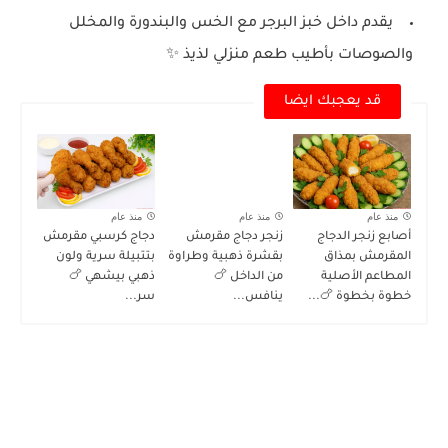
يقدم داخل خبز البرجر مع الخس والبندورة والمخلل
والصوصات بأطيب طعم منزلي لذيذ ✨
قد يعجبك ايضا
منذ عام
منذ عام
منذ عام
أصابع زنجر الدجاج
زنجر دجاج مقرمش
دجاج كرسبي مقرمش
المقرمش بمذاق
بقشرة ذهبية وطراوة
بتتبيلة سرية ولون
المطاعم الأصلية
من الداخل 🍗
ذهبي بيشهي 🍗
خطوة بخطوة 🍗...
ينافس...
سر...