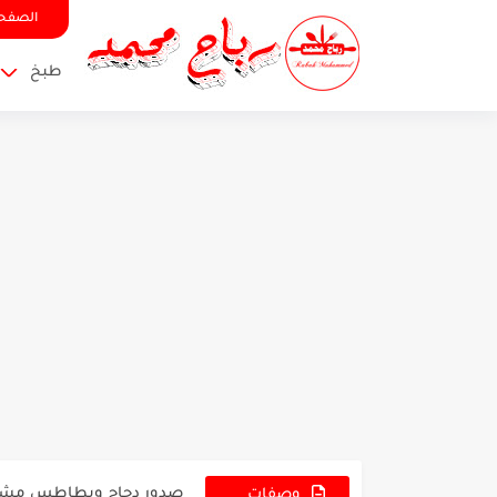
الصفحة
طبخ
عجينة البيتزا القطنية الأصل
صدور دجاج وبطاطس مشوية 
يالنجي ملفوف بخلطة نباتي
وصفات