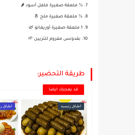
½ ملعقة صغيرة فلفل أسود 🌶️
½ ملعقة صغيرة ملح 🧂
1 ملعقة صغيرة أوريغانو 🌿
بقدونس مفروم للتزيين 🌱
طريقة التحضير:
قد يعجبك ايضا
اطباق رئيسية
اطباق رئ