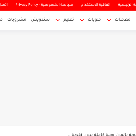
 الرئيسية
اتفاقية الاستخدام
سياسة الخصوصية - Privacy Policy
اتصل 
معجنات
حلويات
تعليم
سندويش
مشروبات
م
ية عجينة واحدة لكل الاستخدامات بيتزا فطائر...
بالفرن وجبة كاملة بدون نقطة...
ة رهيبة بدون لحم بخطوات سهلة ونكهة...