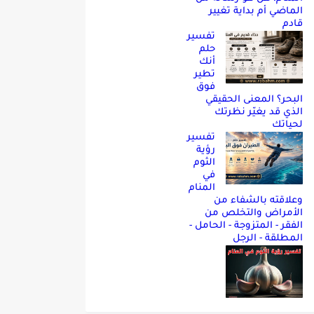
الماضي أم بداية تغيير
قادم
تفسير
حلم
أنك
تطير
فوق
البحر؟ المعنى الحقيقي
الذي قد يغيّر نظرتك
لحياتك
تفسير
رؤية
الثوم
في
المنام
وعلاقته بالشفاء من
الأمراض والتخلص من
الفقر - المتزوجة - الحامل -
المطلقة - الرجل