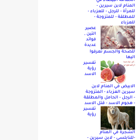
الحمامه البيضاء في
المنام لابن سيرين -
للمرأة - للرجل - للعزباء -
للمطلقة - للمتزوجة -
للعزباء
عصير
التين ,
فوائد
عديدة
للصحة والجسم تعرفوا
اليها
تفسير
رؤية
الاسد
الابيض في المنام لابن
سيرين العزباء - المتزوجة
- الرجل - الحامل والمطلقة
- هجوم الاسد - قتل الاسد
تفسير
رؤية
الشجرة في المنام
-للنابلسي - لابن سيرين -