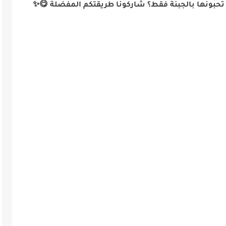
أم تحبونها بالجبنة فقط؟ شاركونا طريقتكم المفضلة 😋✨