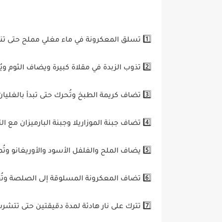
1️⃣ تسلق المعكرونة في ماء مغلي مملح حتى تنضج ثم تُصفى جيدًا 🍝
2️⃣ تذوب الزبدة في مقلاة كبيرة ويضاف الثوم ويُقلب لمدة دقيقة 🧈🧄
3️⃣ تضاف كريمة الطبخ وتُحرك حتى تبدأ بالغليان الخفيف 🥛
4️⃣ تضاف جبنة الموزاريلا وجبنة البارميزان مع التحريك المستمر حتى تذوب تمامًا 🧀
5️⃣ يضاف الملح والفلفل الأسود والأوريغانو وتُمزج المكونات جيدًا 🌶️🌿
6️⃣ تضاف المعكرونة المسلوقة إلى الصلصة وتُقلب حتى تتغطى بالكامل 🍝
7️⃣ تترك على نار هادئة لمدة دقيقتين حتى تتشرب النكهات 🔥