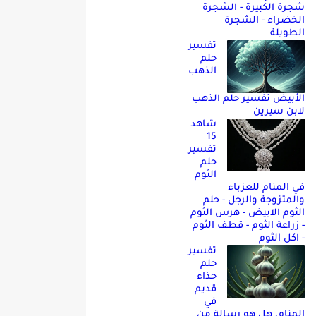
شجرة الكبيرة - الشجرة
الخضراء - الشجرة
الطويلة
تفسير
حلم
الذهب
الأبيض تفسير حلم الذهب
لابن سيرين
شاهد
15
تفسير
حلم
الثوم
في المنام للعزباء
والمتزوجة والرجل - حلم
الثوم الابيض - هرس الثوم
- زراعة الثوم - قطف الثوم
- اكل الثوم
تفسير
حلم
حذاء
قديم
في
المنام، هل هو رسالة من