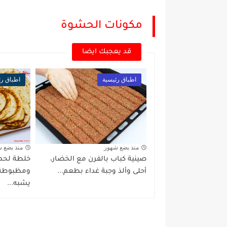
مكونات الحشوة
قد يعجبك ايضا
اطباق رئيسية
اطباق رئ
منذ بضع شهور
منذ بضع 
صينية كباب بالفرن مع الخضار،
خلطة لحم 
أحلى وألذ وجبة غداء بطعم...
ومظبوطة،
يشبه...