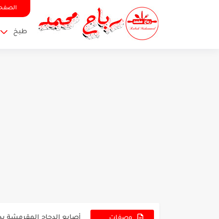
الصفحة
طبخ
تعرفوا الى العديد من الوص
أصابع الدجاج المقرمشة بح
العصب البصري والامراض ا
وصفات