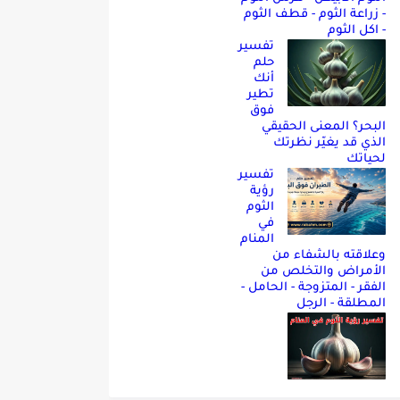
- زراعة الثوم - قطف الثوم
- اكل الثوم
تفسير
حلم
أنك
تطير
فوق
البحر؟ المعنى الحقيقي
الذي قد يغيّر نظرتك
لحياتك
تفسير
رؤية
الثوم
في
المنام
وعلاقته بالشفاء من
الأمراض والتخلص من
الفقر - المتزوجة - الحامل -
المطلقة - الرجل