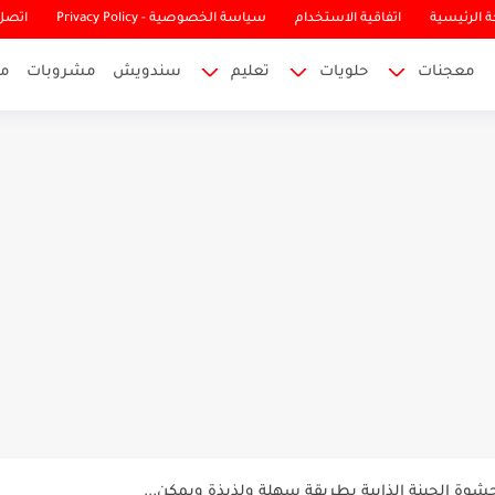
 الرئيسية
اتفاقية الاستخدام
سياسة الخصوصية - Privacy Policy
اتصل 
معجنات
حلويات
تعليم
سندويش
مشروبات
م
فات الطبيعية لتفتيح البشرة الدهنية
شوة الجبنة الذايبة بطريقة سهلة ولذيذة ويمكن...
لتي يتعرض اليها وطرق علاجها