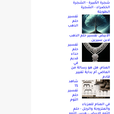
شجرة الكبيرة - الشجرة
الخضراء - الشجرة
الطويلة
تفسير
حلم
الذهب
الأبيض تفسير حلم الذهب
لابن سيرين
تفسير
حلم
حذاء
قديم
في
المنام، هل هو رسالة من
الماضي أم بداية تغيير
قادم
شاهد
15
تفسير
حلم
الثوم
في المنام للعزباء
والمتزوجة والرجل - حلم
الثوم الابيض - هرس الثوم