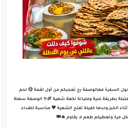
 حول السفرة فهالوصفة رح تعجبكم من أول لقمة 😋 لحم
بلة بطريقة غنية ومليانة نكهة شهية 🍖✨ الوصفة سهلة
أثناء الخبز وحدها كفيلة تفتح الشهية 🤎 مناسبة للغداء
كل مرة وتعطيكم طعم لا يقاوم 🔥🍽️