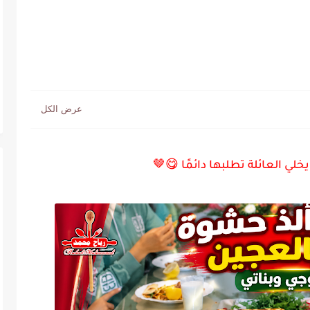
لي العائلة تطلبها دائمًا 😋🤎