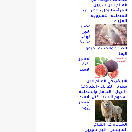
الحمامه البيضاء في
المنام لابن سيرين -
للمرأة - للرجل - للعزباء -
للمطلقة - للمتزوجة -
للعزباء
عصير
التين ,
فوائد
عديدة
للصحة والجسم تعرفوا
اليها
تفسير
رؤية
الاسد
الابيض في المنام لابن
سيرين العزباء - المتزوجة
- الرجل - الحامل والمطلقة
- هجوم الاسد - قتل الاسد
تفسير
رؤية
الشجرة في المنام
-للنابلسي - لابن سيرين -