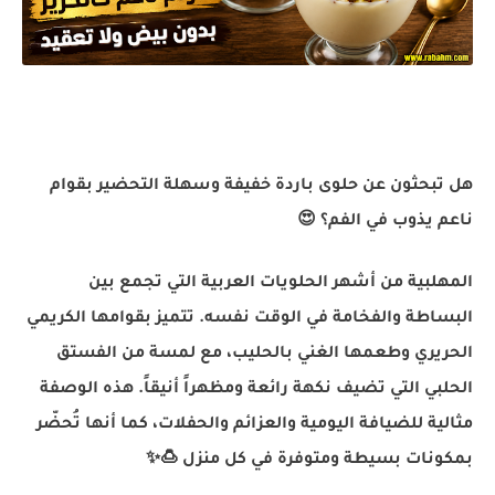
هل تبحثون عن حلوى باردة خفيفة وسهلة التحضير بقوام
ناعم يذوب في الفم؟ 😍
المهلبية من أشهر الحلويات العربية التي تجمع بين
البساطة والفخامة في الوقت نفسه. تتميز بقوامها الكريمي
الحريري وطعمها الغني بالحليب، مع لمسة من الفستق
الحلبي التي تضيف نكهة رائعة ومظهراً أنيقاً. هذه الوصفة
مثالية للضيافة اليومية والعزائم والحفلات، كما أنها تُحضّر
بمكونات بسيطة ومتوفرة في كل منزل 🍮✨