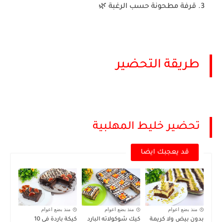
قرفة مطحونة حسب الرغبة 🌿
طريقة التحضير
تحضير خليط المهلبية
قد يعجبك ايضا
منذ بضع اعوام
منذ بضع اعوام
منذ بضع اعوام
بدون بيض ولا كريمة
كيك شوكولاته البارد
كيكة باردة في 10