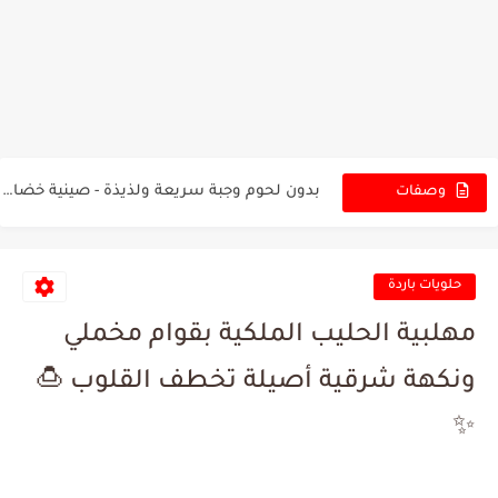
تعرفوا الى التهاب صمام القلب أسبابه واعراضه
تعرفوا الى فوائد وطرقة اعداد صابونة الشوفان
بدون لحوم وجبة سريعة ولذيذة - صينية خضار مشوية في...
وصفات
الجديدة
قطايف 2023 ب انجح طريقة بدون مسامات واسعة بمكونات أقتصادية...
أكلات رمضانية - عندك فلفل ونصف كيلو لحمة مفرومة...
حلويات باردة
قطايف رقم 1 لرمضان 2023 ناجحة من اول مرة بدون...
مهلبية الحليب الملكية بقوام مخملي
السر لتحضير الحلويات الرائعة هي القشطة المنزلية في ربع ساعة...
ونكهة شرقية أصيلة تخطف القلوب 🍮
في نصف ساعة حضريها و قدميها باستا بالدجاج وجبة شهية...
✨
معروك 2023 خفيف مثل القطن ينافس الجاهز طراوة فائقة بمعنى...