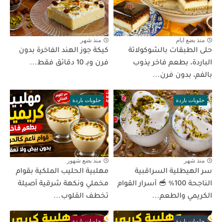
منذ بضع ايام
منذ شهر
حلى الطبقات بالشوكولاتة
كيكة جوز الهند الفاخرة بدون
الباردة، بطعم فاخر يذوب
فرن وبـ 10 دقائق فقط...
بالفم، بدون فرن...
حلويات باردة
حلويات باردة
منذ شهر
منذ بضع شهور
سر الهيطلية السراقبية
مهلبية الحليب الملكية بقوام
الناجحة 100% 🥣 أسرار القوام
مخملي ونكهة شرقية أصيلة
الكريمي والطعم...
تخطف القلوب...
حلويات باردة
حلويات باردة