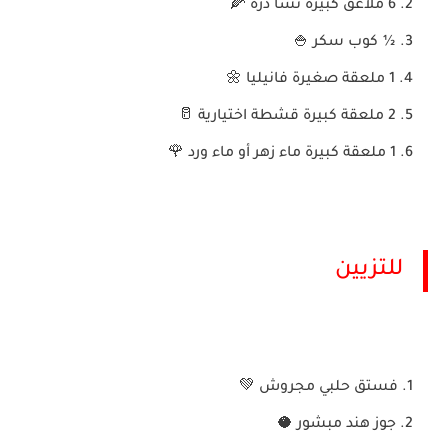
6 ملاعق كبيرة نشا ذرة 🌽
½ كوب سكر 🍚
1 ملعقة صغيرة فانيليا 🌼
2 ملعقة كبيرة قشطة اختيارية 🥛
1 ملعقة كبيرة ماء زهر أو ماء ورد 🌹
للتزيين
فستق حلبي مجروش 💚
جوز هند مبشور 🥥