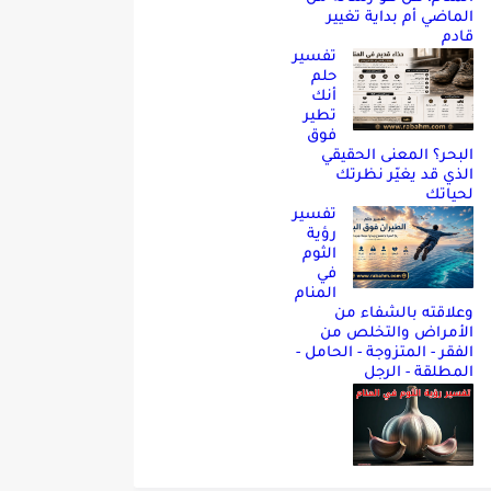
الماضي أم بداية تغيير
قادم
تفسير
حلم
أنك
تطير
فوق
البحر؟ المعنى الحقيقي
الذي قد يغيّر نظرتك
لحياتك
تفسير
رؤية
الثوم
في
المنام
وعلاقته بالشفاء من
الأمراض والتخلص من
الفقر - المتزوجة - الحامل -
المطلقة - الرجل