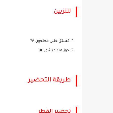
للتزيين
فستق حلبي مطحون 💚
جوز هند مبشور 🥥
طريقة التحضير
تحضير القطر