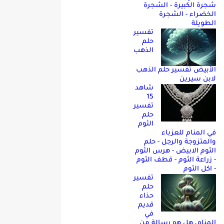
شجرة الكبيرة - الشجرة
الخضراء - الشجرة
الطويلة
تفسير
حلم
الذهب
الأبيض تفسير حلم الذهب
لابن سيرين
شاهد
15
تفسير
حلم
الثوم
في المنام للعزباء
والمتزوجة والرجل - حلم
الثوم الابيض - هرس الثوم
- زراعة الثوم - قطف الثوم
- اكل الثوم
تفسير
حلم
حذاء
قديم
في
المنام، هل هو رسالة من