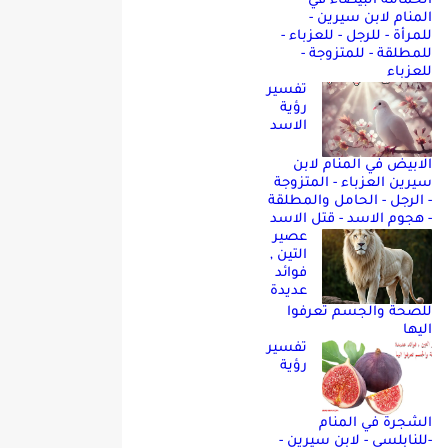
الحمامه البيضاء في
المنام لابن سيرين -
للمرأة - للرجل - للعزباء -
للمطلقة - للمتزوجة -
للعزباء
تفسير
رؤية
الاسد
الابيض في المنام لابن
سيرين العزباء - المتزوجة
- الرجل - الحامل والمطلقة
- هجوم الاسد - قتل الاسد
عصير
التين ,
فوائد
عديدة
للصحة والجسم تعرفوا
اليها
تفسير
رؤية
الشجرة في المنام
-للنابلسي - لابن سيرين -