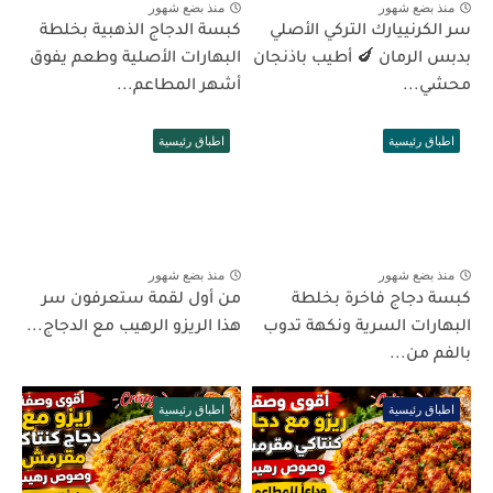
منذ بضع شهور
منذ بضع شهور
سر الكرنييارك التركي الأصلي
كبسة الدجاج الذهبية بخلطة
بدبس الرمان 🍆 أطيب باذنجان
البهارات الأصلية وطعم يفوق
محشي...
أشهر المطاعم...
اطباق رئيسية
اطباق رئيسية
منذ بضع شهور
منذ بضع شهور
كبسة دجاج فاخرة بخلطة
من أول لقمة ستعرفون سر
البهارات السرية ونكهة تدوب
هذا الريزو الرهيب مع الدجاج...
بالفم من...
اطباق رئيسية
اطباق رئيسية