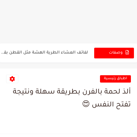
لفائف العشاء بالثوم والأعشاب بطعم عطري غني ولمعة شهية تخطف...
لفائف العشاء بالعسل والزبدة بطراوة لا تُقاوم ولمعة ذهبية شهية...
لفائف العشاء الطرية الهشة مثل القطن بقوام يذوب في الفم...
وصفات
الجديدة
أجنحة دجاج كنتاكي مقرمشة بخلطة سرية وطعم مطاعم في البيت...
كباب باذنجان مشوي بطعم مدخن غني وقوام طري يشهي من...
اطباق رئيسية
كبة مقلية مقرمشة بحشوة لحم غنية وطعم لا يُقاوم هل...
ألذ لحمة بالفرن بطريقة سهلة ونتيجة
برجر بيتي طري وعصاري بطعم مطاعم مع صوص كريمي لا...
تفتح النفس 😍
تشيز كيك ميني بالأوريو بطعم كريمي غني مع طبقة شوكولاتة...
تشيز كيك ميني بالليمون بطعم منعش يوازن بين الحلاوة والحموضة...