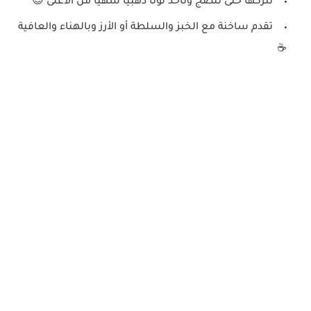
نتركها حتى تنضج وتأخذ لونًا ذهبيًا شهيًا من الأعلى 😍
تقدم ساخنة مع الخبز والسلطة أو الأرز وبالهناء والعافية
☕