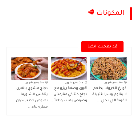
المكونات 🥩
قد يعجبك ايضا
منذ بضع شهور
منذ بضع شهور
منذ بضع شهور
فوارغ الخروف بطعم
أقوى وصفة ريزو مع
دجاج مشوي بالفرن
لا يقاوم وسر التتبيلة
دجاج كنتاكي مقرمش
ينافس الشاورما
القوية اللي يخلي...
وصوص رهيب وداعاً...
بصوص خطير بدون
قطرة ماء...