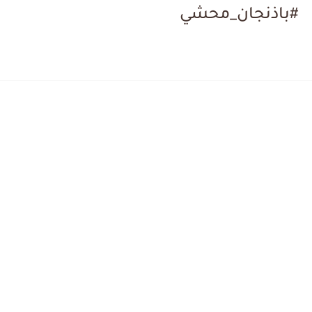
دونات بالماء بدون قالب 🍩✨ | بيضة واحدة بس وطعم...
#باذنجان_محشي