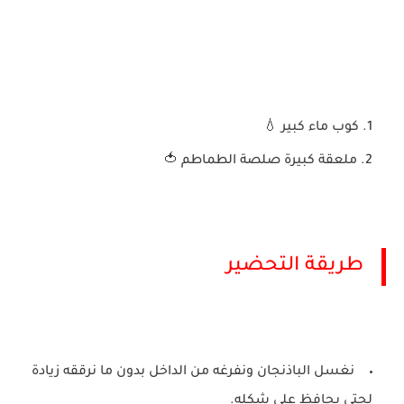
كوب ماء كبير 💧
ملعقة كبيرة صلصة الطماطم 🍅
طريقة التحضير
نغسل الباذنجان ونفرغه من الداخل بدون ما نرققه زيادة
لحتى يحافظ على شكله.