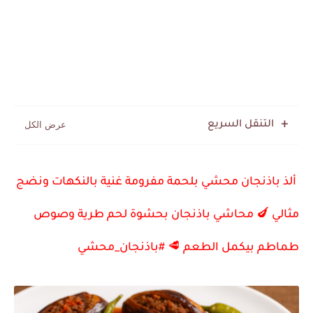
التنقل السريع
ألذ باذنجان محشي بلحمة مفرومة غنية بالنكهات ونضج
مثالي 🍆 محاشي باذنجان بحشوة لحم طرية وصوص
طماطم بيكمل الطعم 🥩 #باذنجان_محشي