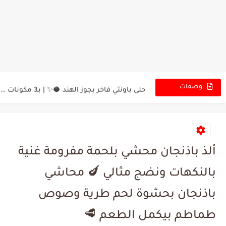
عجينة الـ10 دقايق السحرية 😍✨ | سر المعجنات الهشة والطعم...
رغوة الكابتشينو بالبيت 😍☕ | مين بيحب المشروبات الساخنة الكريمية...
حلى باونتي فاخر بجوز الهند 🥥✨ | بـ3 مكونات بس...
وصفات
الجديدة
دجاج وبطاطا بصينية الفرن 🍗🥔 | تتبيلة خرافية وطعم يجنّن!...
تعليب ورق العنب في المنزل 🌿✨ | أفضل طريقتين لحفظه...
حلى بارد ولا أروع 🍌🍮 | بطعم الكراميل والموز بدون...
ألذ باذنجان محشي بلحمة مفرومة غنية
كيكة السميد الباردة بدون فرن 🍰❄️ | حلى ليالي لبنان...
بالنكهات ونضج مثالي 🍆 محاشي
كيكة الشوكولا والموز الباردة 🍫🍌 | بدون بيض ولا فرن!...
باذنجان بحشوة لحم طرية وصوص
فتة الدجاج مع الرز 🍗✨ | وصفة فخمة بطعم لا...
طماطم بيكمل الطعم 🥩