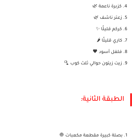
كزبرة ناعمة
🌿
زعتر ناشف
🌿
كركم قليلًا
✨
كاري قليلًا
🌶️
فلفل أسود
🖤
زيت زيتون حوالي ثلث كوب
🫗
الطبقة الثانية
:
بصلة كبيرة مقطعة مكعبات
🧅