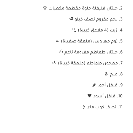
حبتان فليفلة حلوة مقطعة مكعبات
🫑
لحم مفروم نصف كيلو
🥩
زيت (
4
ملاعق كبيرة)
🫗
ثوم مهروس (ملعقة صغيرة)
🧄
حبتان طماطم مفرومة ناعم
🍅
معجون طماطم (ملعقة كبيرة)
🍅
ملح
🧂
فلفل أحمر
🌶️
فلفل أسود
🖤
نصف كوب ماء
💧