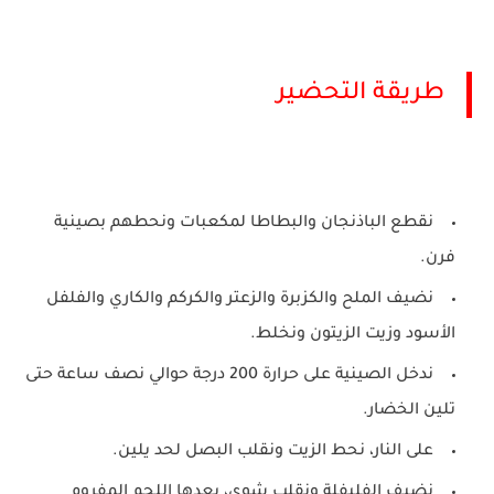
طريقة التحضير
نقطع الباذنجان والبطاطا لمكعبات ونحطهم بصينية
فرن
.
نضيف الملح والكزبرة والزعتر والكركم والكاري والفلفل
الأسود وزيت الزيتون ونخلط
.
ندخل الصينية على حرارة
200
درجة حوالي نصف ساعة حتى
تلين الخضار
.
على النار، نحط الزيت ونقلب البصل لحد يلين
.
نضيف الفليفلة ونقلب شوي، بعدها اللحم المفروم