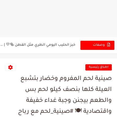
صدور الدجاج والفطر بطعم لا يقاوم 🍗 أسرع وجبة دجاج...
سر نجاح الكبة المشوية عالفحم 🔥 | طريقة ناجحة ومضمونة...
خبز الحليب اليومي الطري مثل القطن 🥯💛 | مين بيحب...
وصفات
الجديدة
أسرار الطعم الخرافي لعجة البيض الاقتصادية 🌿😋 | مين بيحب...
دجاج بالفطر بالصوص الخرافي 🍗✨ | مين جرب هيك طعم...
اطباق رئيسية
حلى جوز الهند بالشوكولا بدون فرن 🍫 | حلويات سهلة...
صينية لحم المفروم وخضار بتشبع
بديل شوكولا الدهن الاقتصادي بقوام ثقيل ولا أروع 😍🍫 |...
العيلة كلها بنصف كيلو لحم بس
صينية المستعجلين بالدجاج والبطاطس 😍🔥 | تتبيلة رهيبة وسهلة التحضير...
والطعم بيجنن وجبة غداء خفيفة
بوريك تركي بالجبنة 😍🥐 | سر الطعم المقرمش والفطور الصباحي...
واقتصادية 🍽️ #صينية_لحم مع رباح