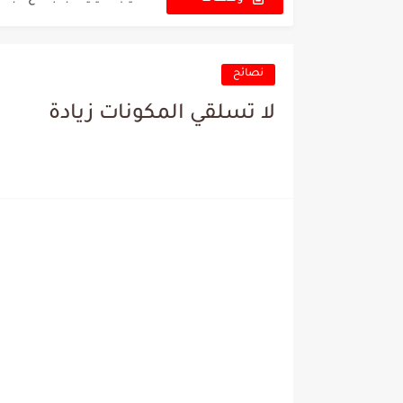
الجديدة
خلطة لحم بالعجين بطريقة
قوارب الفلفل باللحم المفر
نصائح
كباب باذنجان مشوي في ال
لا تسلقي المكونات زيادة
مرق العظام الطبيعي، كنز ا
كبد الخروف بالبصل والفلف
صينية المستعجلين بالمكونا
كباب الباذنجان واللحم الم