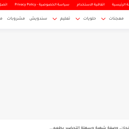
 الرئيسية
اتفاقية الاستخدام
سياسة الخصوصية - Privacy Policy
اتصل 
معجنات
حلويات
تعليم
سندويش
مشروبات
م
ين في المنزل، خلطة ناجحة ومليئة...
ذنجان، وصفة شهية وسهلة التحضير بطعم...
ار، أحلى وألذ وجبة غداء بطعم...