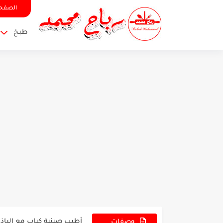
الصفحة
طبخ
أطيب وألذ حشوة لحم بالعج
أطيب صينية كباب مع البا
صينية كباب بالفرن مع الخض
وصفات