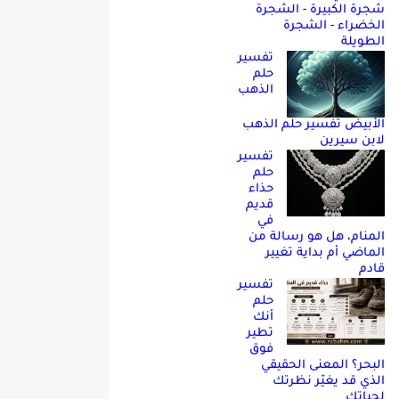
شجرة الكبيرة - الشجرة
الخضراء - الشجرة
الطويلة
تفسير
حلم
الذهب
الأبيض تفسير حلم الذهب
لابن سيرين
تفسير
حلم
حذاء
قديم
في
المنام، هل هو رسالة من
الماضي أم بداية تغيير
قادم
تفسير
حلم
أنك
تطير
فوق
البحر؟ المعنى الحقيقي
الذي قد يغيّر نظرتك
لحياتك