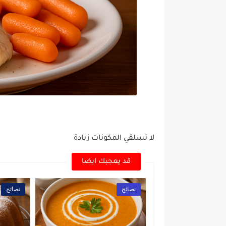
لا تسلقي المكونات زيادة
قد يعجبك ايضا
نصائح
نصائح