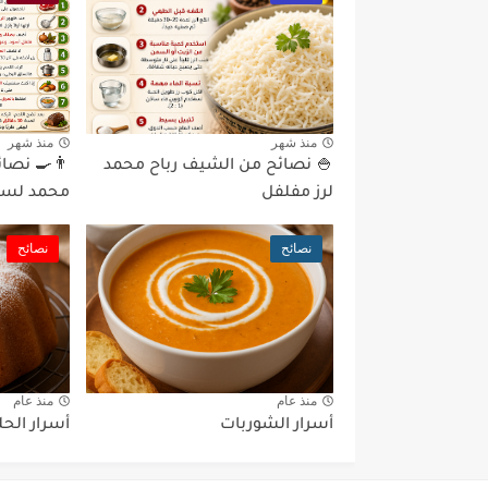
منذ شهر
منذ شهر
🍚 نصائح من الشيف رباح محمد
👨‍🍳 نصا
لرز مفلفل
محمد لسل
نصائح
نصائح
منذ عام
منذ عام
أسرار الشوربات
أسرار الحل