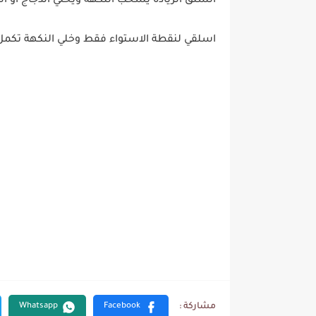
السلق الزيادة يسحب النكهة ويخلّي الدجاج أو ا
اسلقي لنقطة الاستواء فقط وخلي النكهة تكم