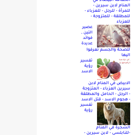
الحمامه البيضاء في
المنام لابن سيرين -
للمرأة - للرجل - للعزباء -
للمطلقة - للمتزوجة -
للعزباء
عصير
التين ,
فوائد
عديدة
للصحة والجسم تعرفوا
اليها
تفسير
رؤية
الاسد
الابيض في المنام لابن
سيرين العزباء - المتزوجة
- الرجل - الحامل والمطلقة
- هجوم الاسد - قتل الاسد
تفسير
رؤية
الشجرة في المنام
-للنابلسي - لابن سيرين -