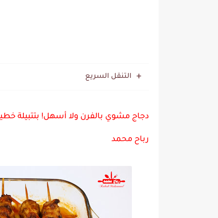
التنقل السريع
دجاج مشوي بالفرن ولا أسهل! بتتبيلة خط
رباح محمد