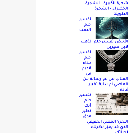
شجرة الكبيرة - الشجرة
الخضراء - الشجرة
الطويلة
تفسير
حلم
الذهب
الأبيض تفسير حلم الذهب
لابن سيرين
تفسير
حلم
حذاء
قديم
في
المنام، هل هو رسالة من
الماضي أم بداية تغيير
قادم
تفسير
حلم
أنك
تطير
فوق
البحر؟ المعنى الحقيقي
الذي قد يغيّر نظرتك
لحياتك