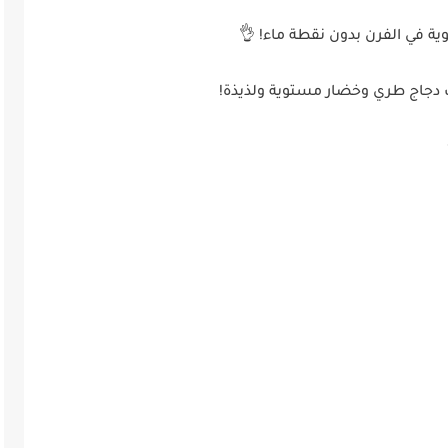
 في الفرن بدون نقطة ماء! 👌
يك دجاج طري وخضار مستوية ولذيذة!