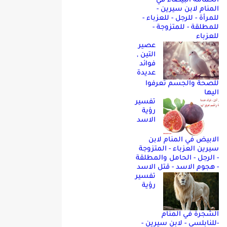
الحمامه البيضاء في
المنام لابن سيرين -
للمرأة - للرجل - للعزباء -
للمطلقة - للمتزوجة -
للعزباء
عصير
التين ,
فوائد
عديدة
للصحة والجسم تعرفوا
اليها
تفسير
رؤية
الاسد
الابيض في المنام لابن
سيرين العزباء - المتزوجة
- الرجل - الحامل والمطلقة
- هجوم الاسد - قتل الاسد
تفسير
رؤية
الشجرة في المنام
-للنابلسي - لابن سيرين -