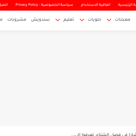
 الرئيسية
اتفاقية الاستخدام
سياسة الخصوصية - Privacy Policy
اتصل 
معجنات
حلويات
تعليم
سندويش
مشروبات
م
اكثرها فائدة للصحة والجسم
ر بالفيتامينات المهمة لصحة الانسان
شارا في فصل الشتاء, تعرفوا الى...