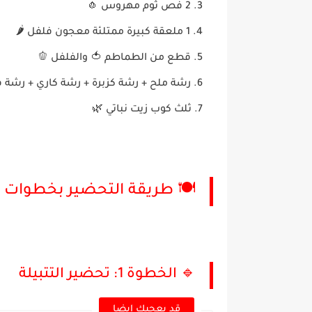
2 فص ثوم مهروس 🧄
1 ملعقة كبيرة ممتلئة معجون فلفل 🌶️
قطع من الطماطم 🍅 والفلفل 🫑
رشة ملح + رشة كزبرة + رشة كاري + رشة 
ثلث كوب زيت نباتي 🌿
🍽️ طريقة التحضير بخطوات 
🔹 الخطوة 1: تحضير التتبيلة
قد يعجبك ايضا