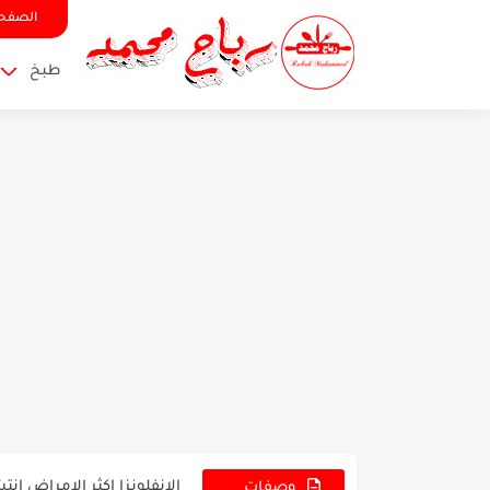
الصفحة
طبخ
السفرجل من اقدم الثمار و
عصير البرتقال اغنى العصائ
الانفلونزا اكثر الامراض انت
وصفات