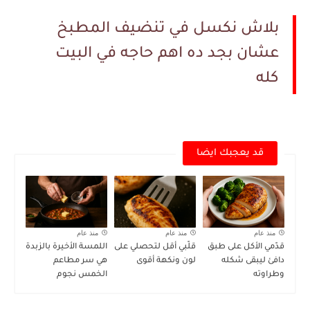
بلاش نكسل في تنضيف المطبخ
عشان بجد ده اهم حاجه في البيت
كله
قد يعجبك ايضا
منذ عام
منذ عام
منذ عام
قدّمي الأكل على طبق
قلّبي أقل لتحصلي على
اللمسة الأخيرة بالزبدة
دافئ ليبقى شكله
لون ونكهة أقوى
هي سر مطاعم
وطراوته
الخمس نجوم