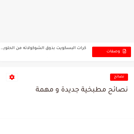
يالنجي الملفوف لهانة بخلطة رهيبة بدون لحم ولا دجاج اكلة...
كرات البسكويت بذوق الشوكولاته من الحلويات السهلة والسريعة بدون بيض...
تنتوني الدجاج اكلة مشهورة كتير في تركيا وخاصة في مرسين...
وصفات
الجديدة
كرات البسكويت بنكهة الشوكولاته حلويات سهلة و سريعة بدون بيض...
مسقعة الباذنجان بدون قلي ولا لحم بطعم جدا شهي مع...
نصائح
رز مع الدجاج أكلة العزائم والمناسبات فخمة في المذاق...
نصائح مطبخية جديدة و مهمة
أسرار فلافل المطاعم المقرمشة المنفوشة مع صوص الطحينة لازم...
سر نجاح الكنافة بالقشطة لكل العائلة بكمية وفيرة بدون صبغة...
ألذ وأطيب كرواسون في المنزل للمبتدئين. تحضير الكرواسون ناجح 100%...