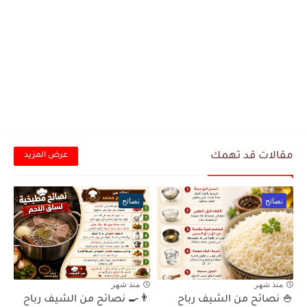
مقالات قد تهمك
عرض المزيد
نصائح
نصائح
منذ شهر
منذ شهر
🍚 نصائح من الشيف رباح
👨‍🍳 نصائح من الشيف رباح