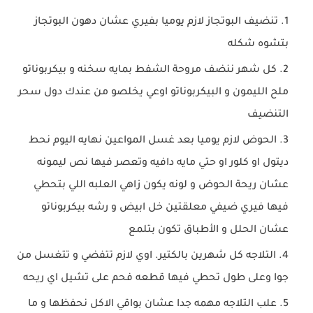
تنضيف البوتجاز لازم يوميا بفيري عشان دهون البوتجاز
بتشوه شكله
كل شهر ننضف مروحة الشفط بمايه سخنه و بيكربوناتو
ملح الليمون و البيكربوناتو اوعي يخلصو من عندك دول سحر
التنضيف
الحوض لازم يوميا بعد غسل المواعين نهايه اليوم نحط
ديتول او كلور او حتي مايه دافيه وتعصر فيها نص ليمونه
عشان ريحة الحوض و لونه يكون زاهي العلبه اللي بتحطي
فيها فيري ضيفي معلقتين خل ابيض و رشه بيكربوناتو
عشان الحلل و الأطباق تكون بتلمع
التلاجه كل شهرين بالكتير. اوي لازم تتفضي و تتغسل من
جوا وعلى طول تحطي فيها قطعه فحم على تشيل اي ريحه
علب التلاجه مهمه جدا عشان بواقي الاكل نحفظها و ما