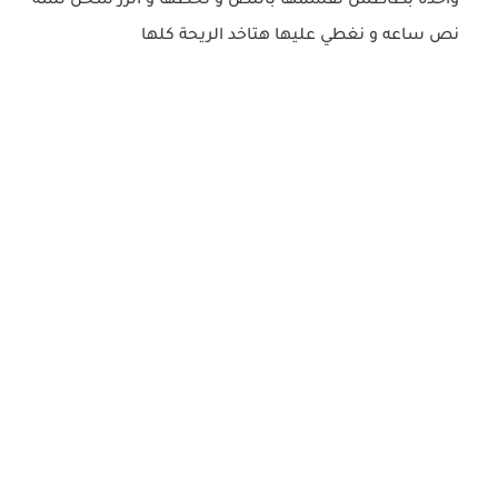
واحدة بطاطس نقسمها بالنص و نحطها و الرز سخن لسه
نص ساعه و نغطي عليها هتاخد الريحة كلها