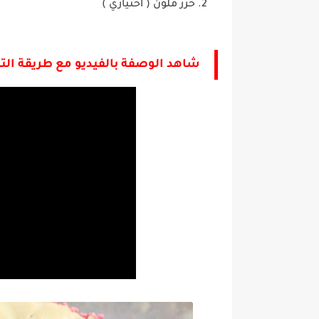
خرز ملون ( اختياري )
شاهد الوصفة بالفيديو مع طريقة الت