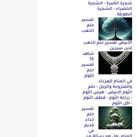
شجرة الكبيرة - الشجرة
الخضراء - الشجرة
الطويلة
تفسير
حلم
الذهب
الأبيض تفسير حلم الذهب
لابن سيرين
شاهد
15
تفسير
حلم
الثوم
في المنام للعزباء
والمتزوجة والرجل - حلم
الثوم الابيض - هرس الثوم
- زراعة الثوم - قطف الثوم
- اكل الثوم
تفسير
حلم
حذاء
قديم
في
المنام، هل هو رسالة من