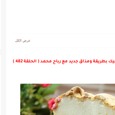
طريقة ومذاق جديد مع رباح محمد ( الحلقة 482 )