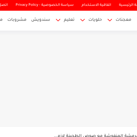
 الرئيسية
اتفاقية الاستخدام
سياسة الخصوصية - Privacy Policy
اتصل 
معجنات
حلويات
تعليم
سندويش
مشروبات
م
 ولا لحم بطعم جدا شهي مع...
والمناسبات فخمة في المذاق...
قرمشة المنفوشة مع صوص الطحينة لازم...