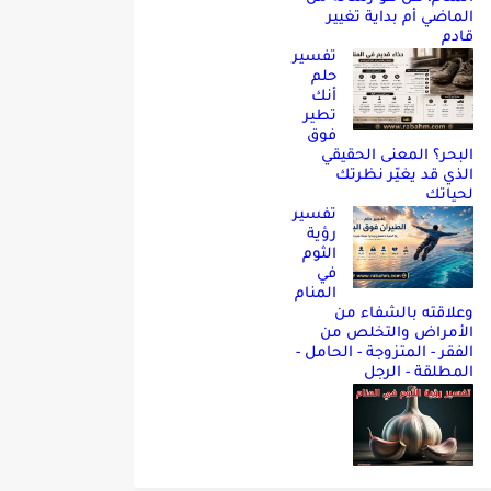
الماضي أم بداية تغيير
قادم
تفسير
حلم
أنك
تطير
فوق
البحر؟ المعنى الحقيقي
الذي قد يغيّر نظرتك
لحياتك
تفسير
رؤية
الثوم
في
المنام
وعلاقته بالشفاء من
الأمراض والتخلص من
الفقر - المتزوجة - الحامل -
المطلقة - الرجل