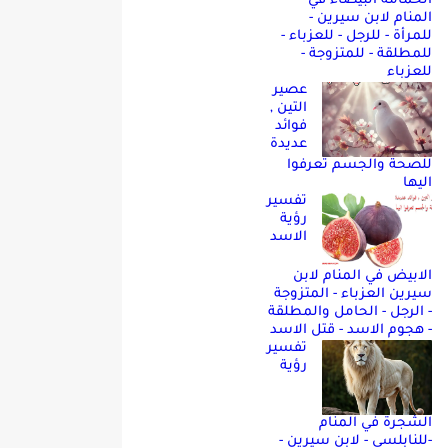
الحمامه البيضاء في
المنام لابن سيرين -
للمرأة - للرجل - للعزباء -
للمطلقة - للمتزوجة -
للعزباء
عصير
التين ,
فوائد
عديدة
للصحة والجسم تعرفوا
اليها
تفسير
رؤية
الاسد
الابيض في المنام لابن
سيرين العزباء - المتزوجة
- الرجل - الحامل والمطلقة
- هجوم الاسد - قتل الاسد
تفسير
رؤية
الشجرة في المنام
-للنابلسي - لابن سيرين -