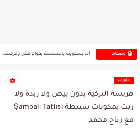
بسكويت تركي هش وخفيف يذوب بالفم ومثالي لكل الأوقات 😋🔥
طريقة عمل بسكويت السمسم الذهبي بمكونات بسيطة ونتيجة فاخرة 🍪🤎
ألذ بسكويت بالسمسم بقوام هش وقرمشة لا تقاوم مع الشاي...
وصفات
بسكويت السمسم التركي المقرمش بطعم زمان ورائحة تخطف القلب 😍🌼
الجديدة
بسكويت السمسم التركي المقرمش بطريقة سهلة وطعم يذوب مع أول...
حلويات
حلى بارد بالشوكولا والقشطة بمكونات بسيطة ونتيجة أفخم من الجاهز...
هريسة التركية بدون بيض ولا زبدة ولا
أسهل حلى شوكولا سريع بدون تعب وبشكل راقي يخطف الأنظار...
زيت بمكونات بسيطة Şambali Tatlısı
أصابع الشوكولا الفاخرة بأربع مكونات فقط وطعم يذوب بالفم 🍫🤎
حلى أصابع الشوكولا السريع بأربع مكونات فقط وطعم يخطف القلب...
مع رباح محمد
كيكة اقتصادية بدون فرن وبطعم غني وكريمي يعشقها كل البيت...