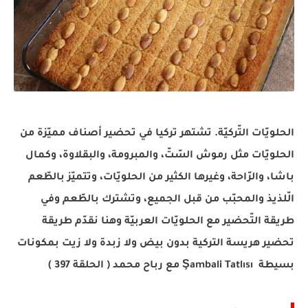
الحلويّات التّركيّة. تشتهر تركيا في تحضير أصناف مميّزة من
الحلويّات مثل رموش السّتّ، والمبرومة، والبقلاوة، وكمال
باشا، والرّاحة، وغيرها الكثير من الحلويّات، وتتميّز بالطّعم
الّلذيذ والمحبّب من قبل الجميع، وتشترك بالطّعم وفي
طريقة التّحضير مع الحلويّات العربيّة وهنا نقدّم طريقة
تحضير هريسة التركية بدون بيض ولا زبدة ولا زيت بمكونات
بسيطة Şambali Tatlısı مع رباح محمد ( الحلقة 397 )