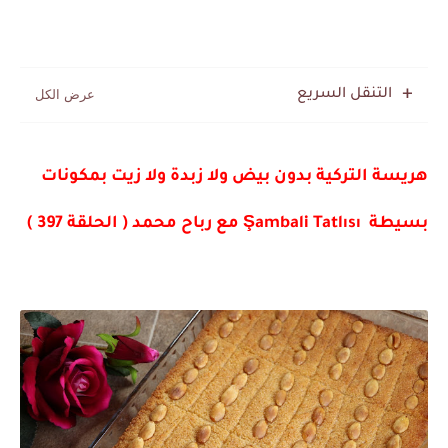
التنقل السريع
هريسة التركية بدون بيض ولا زبدة ولا زيت بمكونات
بسيطة Şambali Tatlısı مع رباح محمد ( الحلقة 397 )