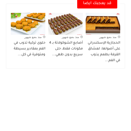
قد يعجبك ايضا
منذ بضع شهور
منذ بضع شهور
منذ بضع شهور
الحجازية الإسكندراني
أصابع الشوكولاتة بـ 4
حلوى تركية تذوب في
على أصولها، لعشاق
مكونات فقط، حلى
الفم بمقادير بسيطة
القرفة بطعم يذوب
سريع بدون طهي...
ومتوفرة في كل...
في الفم...