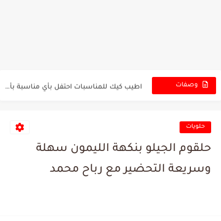
لقمة الباشا من أشهى الحلويات الباردة بنكهة الشوكولاتة، مكونات متوفرة...
هل تحب كيكة كيندر ديليس؟ جرب صنعها بنفسك في المنزل...
اطيب كيك للمناسبات احتفل بأي مناسبة بأشهى كيكة منزلية اصنع...
وصفات
الجديدة
لحم بعجين على الطريقة السورية الأصيلة في المنزل لن تصدّق...
اصنعي أجمل المعجنات بعجينة قطنية ذهبية بدون بيض وداعاً للعجينة...
حلويات
كبسة الدجاج مع الرز الذ وجبة غداء فخمة ولذيذة تبيض...
حلقوم الجيلو بنكهة الليمون سهلة
كيكة الشوكولاتة الاسفنجي بدون فرن مع صوص الشوكولاتة الرهيب الذ...
وسريعة التحضير مع رباح محمد
ألذ صينية بطاطس باللحم المفروم اطيب وجبة غداء لكل العائلة...
سر طعم الدجاج المشوي مع البطاطس في الفرن لن تصدق...