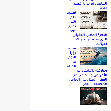
الماضي أم بداية تغيير
قادم
تفسير
حلم
أنك
تطير
فوق
البحر؟ المعنى الحقيقي
الذي قد يغيّر نظرتك
لحياتك
تفسير
رؤية
الثوم
في
المنام
وعلاقته بالشفاء من
الأمراض والتخلص من
الفقر - المتزوجة - الحامل -
المطلقة - الرجل