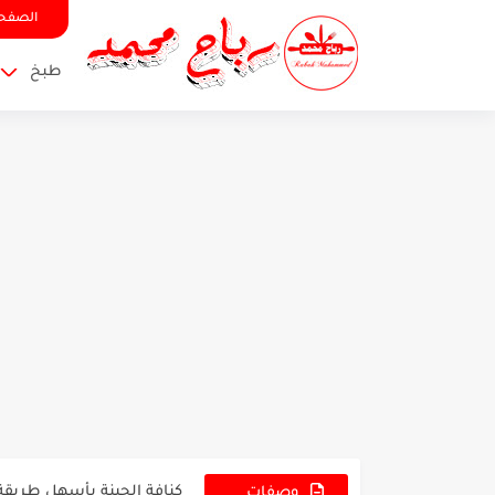
الصفحة
طبخ
مهلبية كريمية بطعم فاخر و
صفيحة سورية او لحم بالعج
فطائر بدون فرن ولا تخمير 
صلصة الطماطم المنزلية بط
كنافة الجبنة بأسهل طريقة 
وصفات