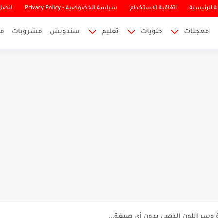
 الرئيسية
اتفاقية الاستخدام
سياسة الخصوصية - Privacy Policy
اتصل 
معجنات
حلويات
تعليم
سندويش
مشروبات
م
قوام ناعم كالحرير بدون بيض ولا...
ين بطريقة سهلة في البيت ونكهة...
بان كيك الفطور اليومي الطري...
ريقة ناجحة تدوم لسنوات بدون مواد حافظة...
وسر اللون الذهبي بدون أي صبغة...