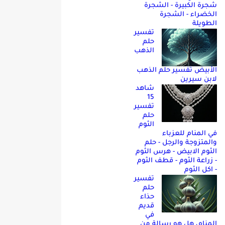
شجرة الكبيرة - الشجرة
الخضراء - الشجرة
الطويلة
تفسير
حلم
الذهب
الأبيض تفسير حلم الذهب
لابن سيرين
شاهد
15
تفسير
حلم
الثوم
في المنام للعزباء
والمتزوجة والرجل - حلم
الثوم الابيض - هرس الثوم
- زراعة الثوم - قطف الثوم
- اكل الثوم
تفسير
حلم
حذاء
قديم
في
المنام، هل هو رسالة من