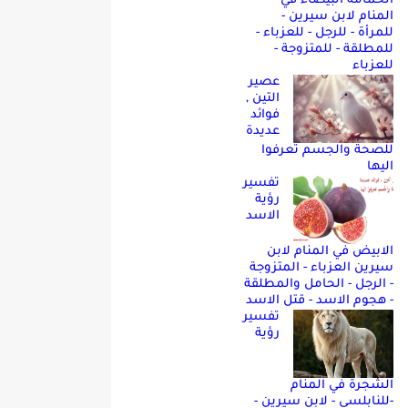
الحمامه البيضاء في
المنام لابن سيرين -
للمرأة - للرجل - للعزباء -
للمطلقة - للمتزوجة -
للعزباء
عصير
التين ,
فوائد
عديدة
للصحة والجسم تعرفوا
اليها
تفسير
رؤية
الاسد
الابيض في المنام لابن
سيرين العزباء - المتزوجة
- الرجل - الحامل والمطلقة
- هجوم الاسد - قتل الاسد
تفسير
رؤية
الشجرة في المنام
-للنابلسي - لابن سيرين -