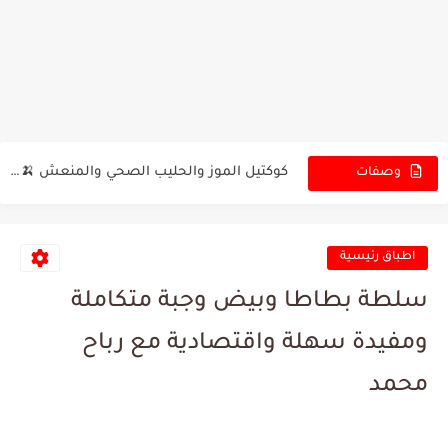
ألذ سمسمية بالعسل في البيت 😍 مين بيحب طعم...
أسرع فطيرة جلاش بدون فرن 😍 مين بيحب الفطائر...
كوكتيل الموز والحليب الصحي والمنعش 🍌🥛 جاهز بثواني ألذ...
وصفات
الجديدة
أطيب مكرونة بالبشاميل واللحمة المفرومة! 😍 مين بيحب الطبقة...
كب كيك النوتيلا الفاخر في 20 دقيقة هل جربتيها...
اطباق رئيسية
سر نجاح صلصة البشاميل الكريمية هل جربتيها بهالطريقة السهلة؟...
سلطة بطاطا وبيض وجبة متكاملة
سر الحلى التركية في 5 دقائق 😍! مين بيحب...
ومفيدة سهلة واقتصادية مع رباح
حلى صيفي بالكاسترد والجلي بثلاث طبقات جاهز بـ10 دقائق؟...
محمد
أفخم مندي الدجاج بالفرن بخطوات مضمونة 🔥 بطعم المطاعم...