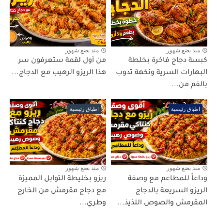
منذ بضع شهور
منذ بضع شهور
كبسة دجاج فاخرة بخلطة
من أول لقمة ستعرفون سر
البهارات السرية ونكهة تدوب
هذا الريزو الرهيب مع الدجاج...
بالفم من...
اطباق رئيسية
اطباق رئيسية
منذ بضع شهور
منذ بضع شهور
وداعاً للمطاعم مع وصفة
ريزو بخليطة التوابل المميزة
الريزو السريعة بالدجاج
مع دجاج مقرمش من الخارج
المقرمش والصوص اللذيذ...
وطري...