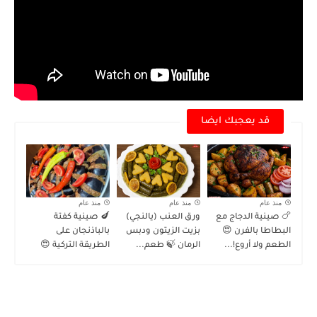
قد يعجبك ايضا
منذ عام
منذ عام
منذ عام
🍗 صينية الدجاج مع
ورق العنب (يالنجي)
🍆 صينية كفتة
البطاطا بالفرن 😍
بزيت الزيتون ودبس
بالباذنجان على
الطعم ولا أروع!...
الرمان 🍃 طعم...
الطريقة التركية 😍