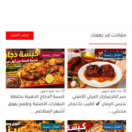
مقالات قد تهمك
عرض المزيد
اطباق رئيسية
اطباق رئيسية
منذ بضع شهور
منذ بضع شهور
سر الكرنييارك التركي الأصلي
كبسة الدجاج الذهبية بخلطة
بدبس الرمان 🍆 أطيب باذنجان
البهارات الأصلية وطعم يفوق
محشي...
أشهر المطاعم...
اطباق رئيسية
اطباق رئيسية