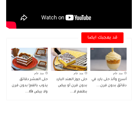
قد يعجبك ايضا
منذ عام
منذ عام
منذ عام
أسرع وألذ حلى بارد في
حلى جوز الهند البارد
حلى العشر دقائق
دقائق بدون فرن...
بدون فرن أو بيض
يذوب بالفم! بدون فرن
بطعم لا...
ولا بيض 🍰...