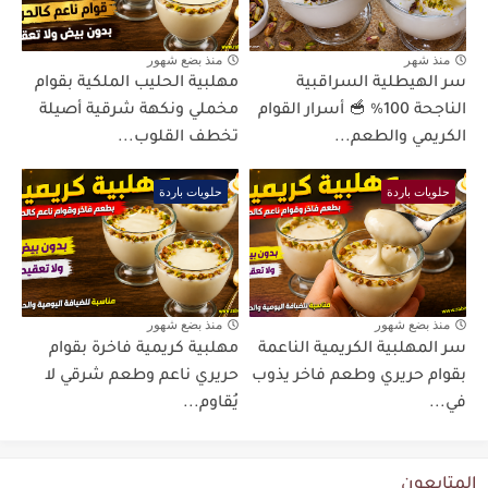
منذ شهر
منذ بضع شهور
سر الهيطلية السراقبية
مهلبية الحليب الملكية بقوام
الناجحة 100% 🥣 أسرار القوام
مخملي ونكهة شرقية أصيلة
الكريمي والطعم...
تخطف القلوب...
حلويات باردة
حلويات باردة
منذ بضع شهور
منذ بضع شهور
سر المهلبية الكريمية الناعمة
مهلبية كريمية فاخرة بقوام
بقوام حريري وطعم فاخر يذوب
حريري ناعم وطعم شرقي لا
في...
يُقاوم...
المتابعون