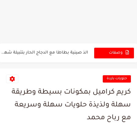
خبز الفينو أسرار خبز المخابز في منزلك وصفة سحرية لخبز...
كيف تصنع كيك إنجليزي ناجح ؟ كيك الانكليزي بالفواكه المجففة...
الذ صينية بطاطا مع الدجاج الحار بتتبيلة شهية وجبة غداء...
وصفات
الجديدة
خبز الحليب بطريقة جديدة للمدارس بمكونات متوفرة في كل بيت...
بورك التركية بحشوة البيتزا صينية البوريك التركي السريع بدون عجن...
حلويات باردة
سمبوسك اللحم المقرمش بمذاق رائع بدون بيض بمكونات متوفرة...
كريم كراميل بمكونات بسيطة وطريقة
أجواء مرسين الصيفية🪂وزرنا محل تركي مشهور 🔥
سهلة ولذيذة حلويات سهلة وسريعة
أشهى فطور صباحي خبز بالجبن بعجينه أسفنجية قطنية فائقة الطراوة...
مع رباح محمد
كنافة الخشنة بالقشطه بطعم خطير وقوام رهيب وسر لونها وتماسك...