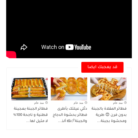
قد يعجبك ايضا
منذ عام
منذ عام
منذ عام
فطائر المقلاة بالجبنة
دلّلي عيلتك بأطرى
فطائر الجبنة بعجينة
بدون فرن 😍 طرية
فطائر بحشوة الدجاج
قطنية و ناجحة 100%
ومحشوة بجبنة...
والجبنة🍗🧀 ألذ...
لا مثيل لها...