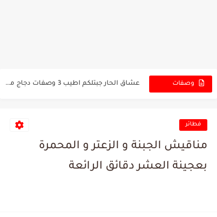
افضل 3 طرق لمسقعة الباذنجان المشوي و بالمقلاة طبق شعبي...
كيك شوكولاته 🍫 بصوص الشوكولاته اقتصادي اللذيذ🔥 من اطيب...
عشاق الحار جبتلكم اطيب 3 وصفات دجاج مشوي حار نار...
وصفات
الجديدة
بث مباشر ب 3 حبات باذنجان ثلاث أصناف منوعة من...
بث مباشر فاهيتا دجاج بطريقة سهلة ولذيذة 👌اطيب غدا لكل...
فطائر
عجينة ذهبية هشة وطرية سر نجاح جميع أنواع الفطائر و...
مناقيش الجبنة و الزعتر و المحمرة
حلى الكاسات الباردة ب3 طرق مختلفة و لذيذة بالشوكولا و...
بعجينة العشر دقائق الرائعة
اطيب و الذ 3 وصفات بحشوة البيتزا لجميع أفراد الأسرة...
فطائر الجبنة بعجينة قطنية و ناجحة 100% لا مثيل لها...