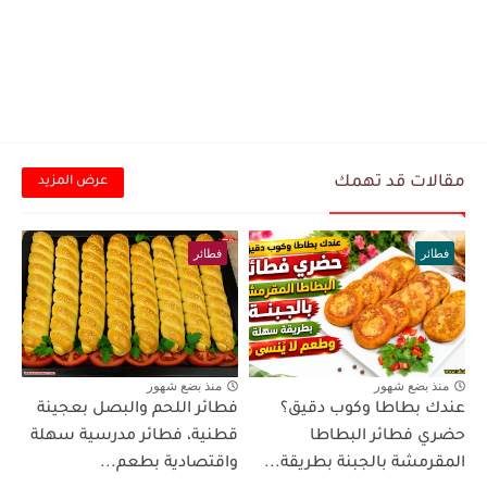
مقالات قد تهمك
عرض المزيد
فطائر
فطائر
منذ بضع شهور
منذ بضع شهور
عندك بطاطا وكوب دقيق؟
فطائر اللحم والبصل بعجينة
حضري فطائر البطاطا
قطنية، فطائر مدرسية سهلة
المقرمشة بالجبنة بطريقة...
واقتصادية بطعم...