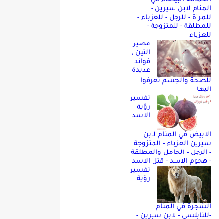
الحمامه البيضاء في
المنام لابن سيرين -
للمرأة - للرجل - للعزباء -
للمطلقة - للمتزوجة -
للعزباء
عصير
التين ,
فوائد
عديدة
للصحة والجسم تعرفوا
اليها
تفسير
رؤية
الاسد
الابيض في المنام لابن
سيرين العزباء - المتزوجة
- الرجل - الحامل والمطلقة
- هجوم الاسد - قتل الاسد
تفسير
رؤية
الشجرة في المنام
-للنابلسي - لابن سيرين -