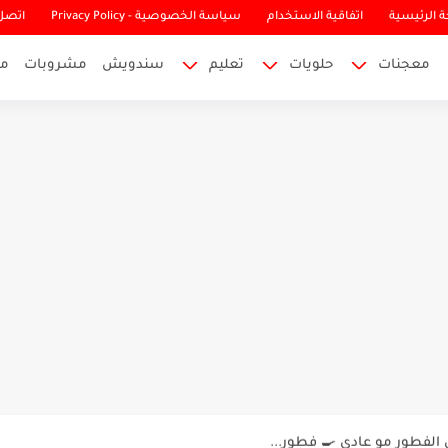
 الرئيسية
اتفاقية الاستخدام
سياسة الخصوصية - Privacy Policy
اتصل 
معجنات
حلويات
تعليم
سندويش
مشروبات
م
ا بكل الأنواع والطعم مضمون 🍕 وناحجة...
الفطور مو عادي 🍳 فطور...
 صوص الشوكولا الطري 🍫 كيكة الشوكولا...