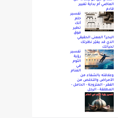
الماضي أم بداية تغيير
قادم
تفسير
حلم
أنك
تطير
فوق
البحر؟ المعنى الحقيقي
الذي قد يغيّر نظرتك
لحياتك
تفسير
رؤية
الثوم
في
المنام
وعلاقته بالشفاء من
الأمراض والتخلص من
الفقر - المتزوجة - الحامل -
المطلقة - الرجل