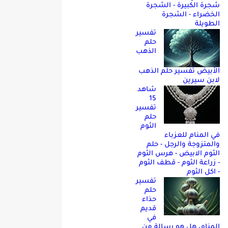
شجرة الكبيرة - الشجرة
الخضراء - الشجرة
الطويلة
تفسير
حلم
الذهب
الأبيض تفسير حلم الذهب
لابن سيرين
شاهد
15
تفسير
حلم
الثوم
في المنام للعزباء
والمتزوجة والرجل - حلم
الثوم الابيض - هرس الثوم
- زراعة الثوم - قطف الثوم
- اكل الثوم
تفسير
حلم
حذاء
قديم
في
المنام، هل هو رسالة من