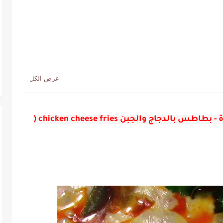
دجاج بالجبنة وجبة سهلة و سريعة ولذيذة - بطاطس بالدجاج والجبن chicken cheese fries (